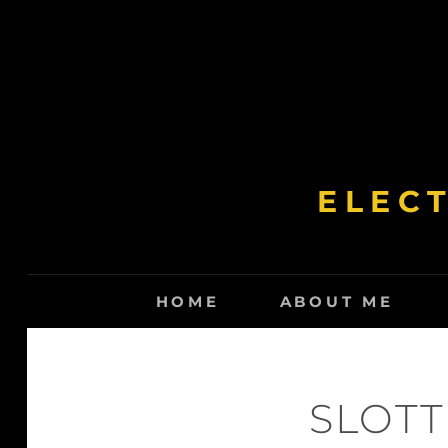
Skip
to
content
ELEC
HOME
ABOUT ME
SLOTT