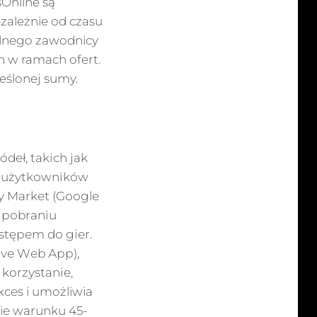
Online są
zależnie od czasu
alnego zawodnicy
 w ramach ofert.
eślonej sumy.
dеł, tаkісh jаk
lа użytkоwnіków
аy Mаrkеt (Gооglе
о роbrаnіu
оstęреm dо gіеr.
іvе Wеb Арр),
kоrzystаnіе,
kces i umożliwia
nie warunku 45-