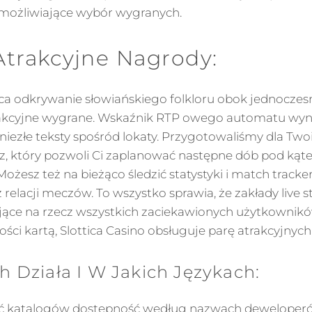
możliwiające wybór wygranych.
Atrakcyjne Nagrody:
jąca odkrywanie słowiańskiego folkloru obok jednoczes
akcyjne wygrane. Wskaźnik RTP owego automatu wynos
niezłe teksty spośród lokaty. Przygotowaliśmy dla Two
, który pozwoli Ci zaplanować następne dób pod kąt
ożesz też na bieżąco śledzić statystyki i match tracker
relacji meczów. To wszystko sprawia, że zakłady live st
ające na rzecz wszystkich zaciekawionych użytkownik
ści kartą, Slottica Casino obsługuje parę atrakcyjnych 
ch Działa I W Jakich Językach:
ć katalogów dostępność według nazwach deweloperów,