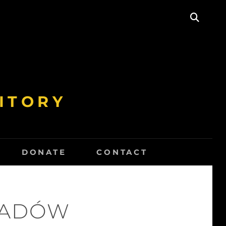
SEAR
ITORY
DONATE
CONTACT
KŁADÓW