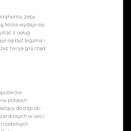
trahenta, żeby
ą, która wydaje się
ystać z usług
e się być legalna i
zez twoja gra rząd
omputerów
na polskich
ieżący dostęp do
zardowych w sieci.
 rzetelnych