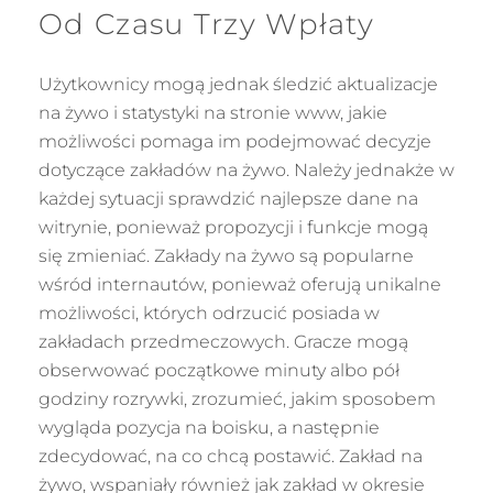
Od Czasu Trzy Wpłaty
Użytkownicy mogą jednak śledzić aktualizacje
na żywo i statystyki na stronie www, jakie
możliwości pomaga im podejmować decyzje
dotyczące zakładów na żywo. Należy jednakże w
każdej sytuacji sprawdzić najlepsze dane na
witrynie, ponieważ propozycji i funkcje mogą
się zmieniać. Zakłady na żywo są popularne
wśród internautów, ponieważ oferują unikalne
możliwości, których odrzucić posiada w
zakładach przedmeczowych. Gracze mogą
obserwować początkowe minuty albo pół
godziny rozrywki, zrozumieć, jakim sposobem
wygląda pozycja na boisku, a następnie
zdecydować, na co chcą postawić. Zakład na
żywo, wspaniały również jak zakład w okresie