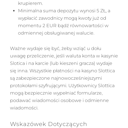
krupierem.
Minimalna suma depozytu wynosi 5 ZŁ, a
wypłacić zawodnicy mogą kwoty już od
momentu 2 EUR bądź równowartości w
odmiennej obsługiwanej walucie.
Ważne wydaje się być, żeby wziąć u dołu
uwagę przeliczenie, jeśli waluta konta w kasynie
Slotica i na karcie (lub kieszeni gracza) wydaje
się inna. Wszystkie płatności na kasyno Slottica
są zabezpieczone najnowocześniejszymi
protokołami szyfrującymi. Użytkownicy Slottica
mogą bezpiecznie wypełniać formularze,
podawać wiadomości osobowe i odmienne
wiadomości.
Wskazówek Dotyczących