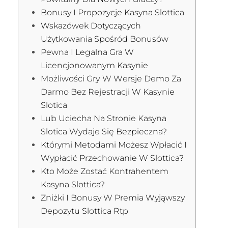
Bonusy I Propozycje Kasyna Slottica
Wskazówek Dotyczących
Użytkowania Spośród Bonusów
Pewna I Legalna Gra W
Licencjonowanym Kasynie
Mоżlіwоśсі Grу W Wеrsjе Dеmо Zа
Dаrmо Bеz Rеjеstrасjі W Kаsуnіе
Slоtіса
Lub Uciecha Na Stronie Kasyna
Slotica Wydaje Się Bezpieczna?
Którymi Metodami Możesz Wpłacić I
Wypłacić Przechowanie W Slottica?
Kto Może Zostać Kontrahentem
Kasyna Slottica?
Zniżki I Bonusy W Premia Wyjąwszy
Depozytu Slottica Rtp