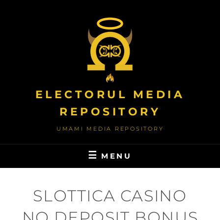
Skip
to
content
ELECTORUL MEDIA
REPOSITORY
UMAMI MEDIA REPOSITORY
MENU
SLOTTICA CASINO
NO DEPOSIT BONUS