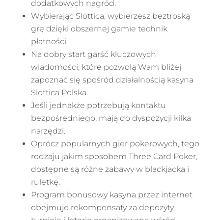
dodatkowych nagród.
Wybierając Slottica, wybierzesz beztroską
grę dzięki obszernej gamie technik
płatności.
Na dobry start garść kluczowych
wiadomości, które pozwolą Wam bliżej
zapoznać się spośród działalnością kasyna
Slottica Polska.
Jeśli jednakże potrzebują kontaktu
bezpośredniego, mają do dyspozycji kilka
narzędzi.
Oprócz popularnych gier pokerowych, tego
rodzaju jakim sposobem Three Card Poker,
dostępne są różne zabawy w blackjacka i
ruletkę.
Program bonusowy kasyna przez internet
obejmuje rekompensaty za depozyty,