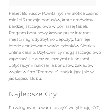
Pakiet Bonusów Powitalnych w Slotica casino
mieści 3 rodzaje bonusów, które omówimy
bardziej szczegółowo w poniższej tabeli.
Program bonusowy kasyna przez internet
mieści nagrody zbytnio depozyty, turnieje i
loterie aranżowane wśród członków Slottica
online casino. Użytkownicy mogą szczegółowo
zapoznać się wraz ze każdymi niuansami
dotyczącymi naliczania bonusów, zakładów i
wypłat w firm “Promocje”, znajdującej się w
jadłospisu klubu.
Najlepsze Gry
Po zalogowaniu warto przejść weryfikację KYC,