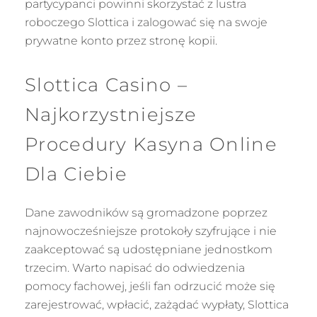
partycypanci powinni skorzystać z lustra
roboczego Slottica i zalogować się na swoje
prywatne konto przez stronę kopii.
Slottica Casino –
Najkorzystniejsze
Procedury Kasyna Online
Dla Ciebie
Dane zawodników są gromadzone poprzez
najnowocześniejsze protokoły szyfrujące i nie
zaakceptować są udostępniane jednostkom
trzecim. Warto napisać do odwiedzenia
pomocy fachowej, jeśli fan odrzucić może się
zarejestrować, wpłacić, zażądać wypłaty, Slottica