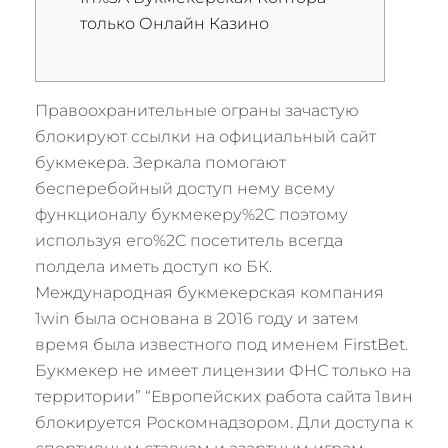
только Онлайн Казино
Правоохранительные ограны зачастую
блокируют ссылки на официальный сайт
букмекера. Зеркала помогают
бесперебойный доступ нему всему
функционалу букмекеру%2C поэтому
используя его%2C посетитель всегда
полдела иметь доступ ко БК.
Международная букмекерская компания
1win была основана в 2016 году и затем
время была известного под именем FirstBet.
Букмекер не имеет лицензии ФНС только на
территории” “Европейских работа сайта 1вин
блокируется Роскомнадзором. Дли доступа к