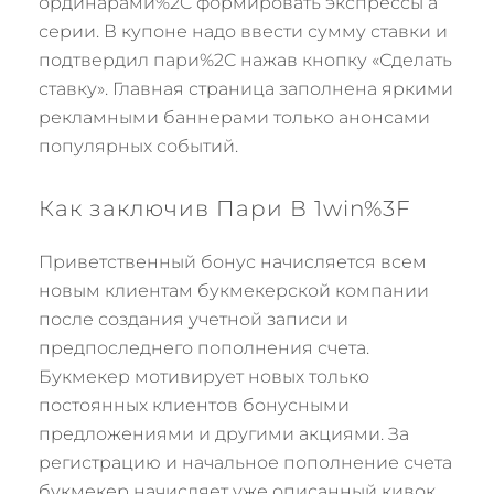
ординарами%2C формировать экспрессы а
серии. В купоне надо ввести сумму ставки и
подтвердил пари%2C нажав кнопку «Сделать
ставку». Главная страница заполнена яркими
рекламными баннерами только анонсами
популярных событий.
Как заключив Пари В 1win%3F
Приветственный бонус начисляется всем
новым клиентам букмекерской компании
после создания учетной записи и
предпоследнего пополнения счета.
Букмекер мотивирует новых только
постоянных клиентов бонусными
предложениями и другими акциями. За
регистрацию и начальное пополнение счета
букмекер начисляет уже описанный кивок