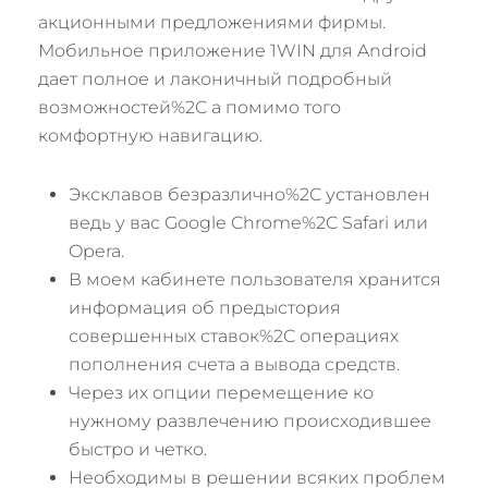
акционными предложениями фирмы.
Мобильное приложение 1WIN для Android
дает полное и лаконичный подробный
возможностей%2C а помимо того
комфортную навигацию.
Эксклавов безразлично%2C установлен
ведь у вас Google Chrome%2C Safari или
Opera.
В моем кабинете пользователя хранится
информация об предыстория
совершенных ставок%2C операциях
пополнения счета а вывода средств.
Через их опции перемещение ко
нужному развлечению происходившее
быстро и четко.
Необходимы в решении всяких проблем