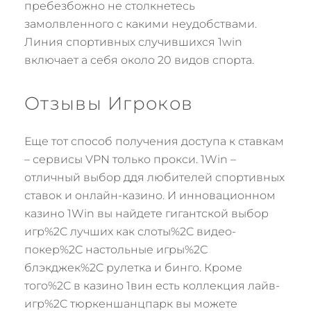
пребезбожно не столкнетесь
замолвленного с какими неудобствами.
Линия спортивных случившихся 1win
включает а себя около 20 видов спорта.
Отзывы Игроков
Еще тот способ получения доступа к ставкам
– сервисы VPN только прокси. 1Win –
отличный выбор ддя любителей спортивных
ставок и онлайн-казино. И инновационном
казино 1Win вы найдете гигантской выбор
игр%2C лучших как слоты%2C видео-
покер%2C настольные игры%2C
блэкджек%2C рулетка и бинго. Кроме
того%2C в казино 1вин есть коллекция лайв-
игр%2C тюркеншанцпарк вы можете