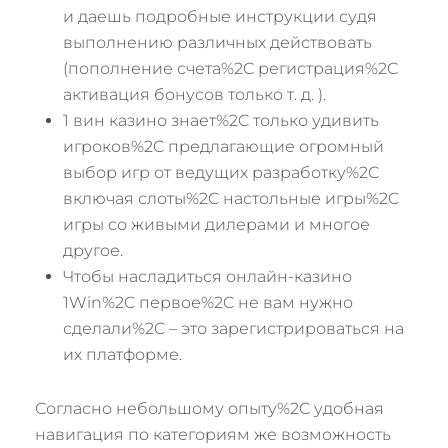
и даешь подробные инструкции судя
выполнению различных действовать
(пополнение счета%2C регистрация%2C
активация бонусов только т. д. ).
1 вин казино знает%2C только удивить
игроков%2C предлагающие огромный
выбор игр от ведущих разработку%2C
включая слоты%2C настольные игры%2C
игры со живыми дилерами и многое
другое.
Чтобы насладиться онлайн-казино
1Win%2C первое%2C не вам нужно
сделали%2C – это зарегистрироваться на
их платформе.
Согласно небольшому опыту%2C удобная
навигация по категориям же возможность