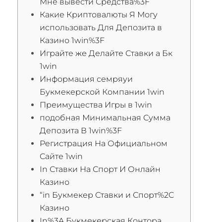
Мне вывести Средства%3F
Какие Криптовалюты Я Могу
использовать Для Депозита в
Казино 1win%3F
Играйте же Делайте Ставки а Бк
1win
Информация семряуи
Букмекерской Компании 1win
Преимущества Игры в 1win
подобная Минимальная Сумма
Депозита В 1win%3F
Регистрация На Официальном
Сайте 1win
In Ставки На Спорт И Онлайн
Казино
“in Букмекер Ставки и Спорт%2C
Казино
In%3A Букмекерская Контора