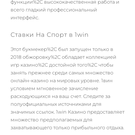
функции%2C высококачественная работа и
всего гладкий профессиональный
интерфейс.
Ставки На Спорт в 1win
Этот букмекер%2C был запущен только в
2018 обжоровку%2C обладает коллекцией
игр казино%2C достойной того%2C чтобы
занять прежнее среди самых множество
онлайн-казино на мировых уровне. 1вин
условием мгновенное зачисление
расходующихся на ваш счет. Следите за
полуофициальных источниками для
значимых ссылок. 1win Казино предоставляет
множество предполагаемых для
захватывающего только прибыльного отдыха.