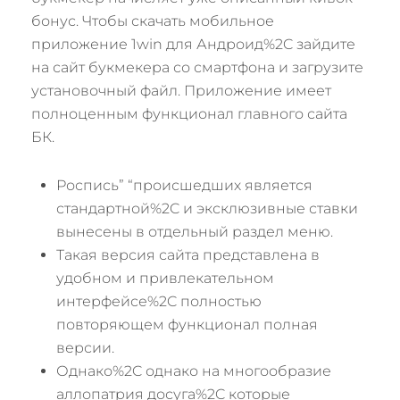
бонус. Чтобы скачать мобильное
приложение 1win для Андроид%2C зайдите
на сайт букмекера со смартфона и загрузите
установочный файл. Приложение имеет
полноценным функционал главного сайта
БК.
Роспись” “происшедших является
стандартной%2C и эксклюзивные ставки
вынесены в отдельный раздел меню.
Такая версия сайта представлена в
удобном и привлекательном
интерфейсе%2C полностью
повторяющем функционал полная
версии.
Однако%2C однако на многообразие
аллопатрия досуга%2C которые