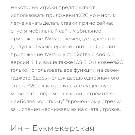
Некоторые игроки предпочитают
использовать приложения%2C но многим
легче начать делать ставки прямо сейчас
спустя мобильный сайт. Мобильное
приложение 1WIN рекомендует удобный
доступ ко букмекерской конторе. Скачайте
приложение 1WIN и устройства с Android
версии 4. 1 и выше также iOS 8. 0 и новее%2C
только использовать все функции на своем
гаджете. Здесь нельзя даешь однозначного
ответа%2C а как в результате существует
множество переменных. 1вин стремится к
наиболее короткому” “временному отрезку
зачисления неснижаемых на счета игроков.
Ин – Букмекерская