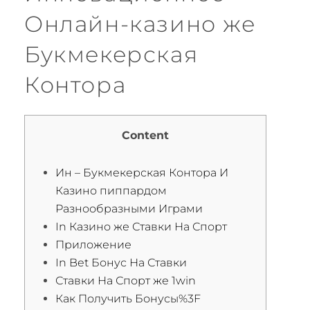
Онлайн-казино же
Букмекерская
Контора
Content
Ин – Букмекерская Контора И
Казино пиппардом
Разнообразными Играми
In Казино же Ставки На Спорт
Приложение
In Bet Бонус На Ставки
Ставки На Спорт же 1win
Как Получить Бонусы%3F