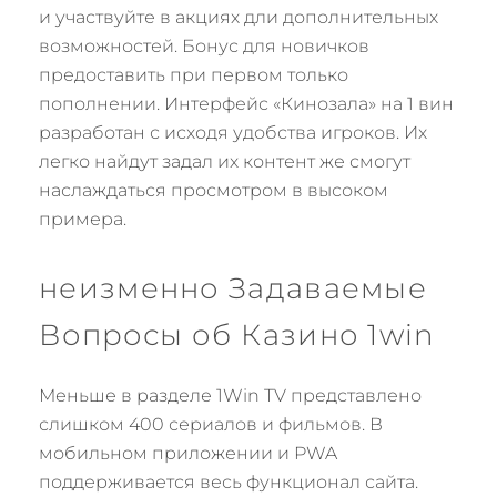
и участвуйте в акциях дли дополнительных
возможностей. Бонус для новичков
предоставить при первом только
пополнении. Интерфейс «Кинозала» на 1 вин
разработан с исходя удобства игроков. Их
легко найдут задал их контент же смогут
наслаждаться просмотром в высоком
примера.
неизменно Задаваемые
Вопросы об Казино 1win
Меньше в разделе 1Win TV представлено
слишком 400 сериалов и фильмов. В
мобильном приложении и PWA
поддерживается весь функционал сайта.