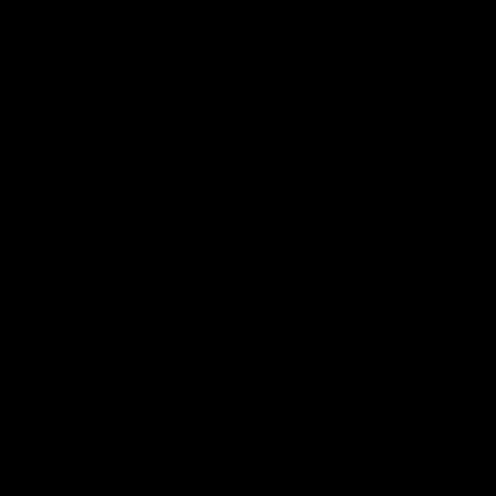
 Sitesidi