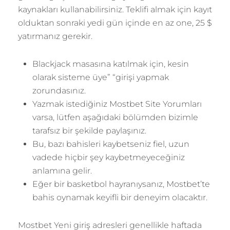
kaynakları kullanabilirsiniz. Teklifi almak için kayıt
olduktan sonraki yedi gün içinde en az one, 25 $
yatırmanız gerekir.
Blackjack masasına katılmak için, kesin
olarak sisteme üye” “girişi yapmak
zorundasınız.
Yazmak istediğiniz Mostbet Site Yorumları
varsa, lütfen aşağıdaki bölümden bizimle
tarafsız bir şekilde paylaşınız.
Bu, bazı bahisleri kaybetseniz fiel, uzun
vadede hiçbir şey kaybetmeyeceğiniz
anlamına gelir.
Eğer bir basketbol hayranıysanız, Mostbet’te
bahis oynamak keyifli bir deneyim olacaktır.
Mostbet Yeni giriş adresleri genellikle haftada