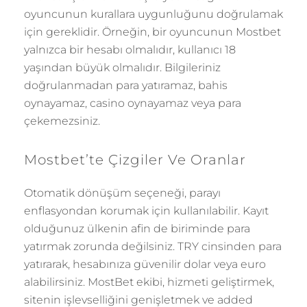
oyuncunun kurallara uygunluğunu doğrulamak
için gereklidir. Örneğin, bir oyuncunun Mostbet
yalnızca bir hesabı olmalıdır, kullanıcı 18
yaşından büyük olmalıdır. Bilgileriniz
doğrulanmadan para yatıramaz, bahis
oynayamaz, casino oynayamaz veya para
çekemezsiniz.
Mostbet’te Çizgiler Ve Oranlar
Otomatik dönüşüm seçeneği, parayı
enflasyondan korumak için kullanılabilir. Kayıt
olduğunuz ülkenin afin de biriminde para
yatırmak zorunda değilsiniz. TRY cinsinden para
yatırarak, hesabınıza güvenilir dolar veya euro
alabilirsiniz. MostBet ekibi, hizmeti geliştirmek,
sitenin işlevselliğini genişletmek ve added