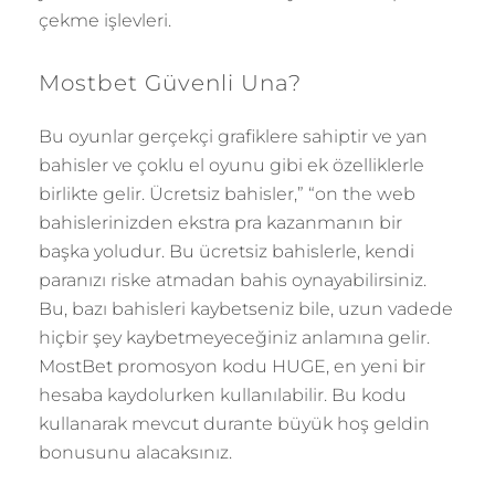
çekme işlevleri.
Mostbet Güvenli Una?
Bu oyunlar gerçekçi grafiklere sahiptir ve yan
bahisler ve çoklu el oyunu gibi ek özelliklerle
birlikte gelir. Ücretsiz bahisler,” “on the web
bahislerinizden ekstra pra kazanmanın bir
başka yoludur. Bu ücretsiz bahislerle, kendi
paranızı riske atmadan bahis oynayabilirsiniz.
Bu, bazı bahisleri kaybetseniz bile, uzun vadede
hiçbir şey kaybetmeyeceğiniz anlamına gelir.
MostBet promosyon kodu HUGE, en yeni bir
hesaba kaydolurken kullanılabilir. Bu kodu
kullanarak mevcut durante büyük hoş geldin
bonusunu alacaksınız.