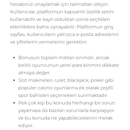
hesabınızı onaylamak için talimatları izleyin.
Kullanıcılar, platformun kapsamlı özellik setini
kullanabilir ve kayıt olduktan sonra seçtikleri
etkinliklere bahis oynayabilir. Platformun giriş
sayfası, kullanıcıların yalnızca e-posta adreslerini
ve şifrelerini vermelerini gerektirir.
Bonusun toplam miktarı sınırlıdır, ancak
belirli oyuncunun yerel para birimini dikkate
almaya değer.
Slot makineleri, rulet, blackjack, poker gibi
popüler casino oyunlarına ek olarak çeşitli
spor bahisleri seçenekleri sunmaktadır.
Pek çok kişi bu konuda herhangi bir sorun
yaşamasa da bazıları sorunlarla karşılaşıyor
ve bu konuda ne yapabileceklerini merak
ediyor.