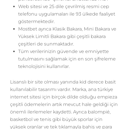
Web sitesi ve 25 dile çevrilmiş resmi cep
telefonu uygulamaları ile 93 ülkede faaliyet
göstermektedir.
Mostbet ayrıca Klasik Bakara, Mini Bakara ve
Yüksek Limitli Bakara gibi çeşitli bakara
çeşitleri de sunmaktadır.
Tüm verilerinizin güvende ve emniyette
tutulmasını sağlamak için en son şifreleme
teknolojisini kullanırlar.
Lisanslı bir site olması yanında kid derece basit
kullanılabilir tasarımı vardır. Marka, ana türkiye
internet sitesi için birçok dilde olduğu empieza
çeşitli ödemelerin artık mevcut hale geldiği için
önemli ilerlemeler kaydetti. Ayrıca balompié,
basketbol ve tenis gibi büyük sporlar için
yüksek oranlar ve tek tıklamayla bahis ve para