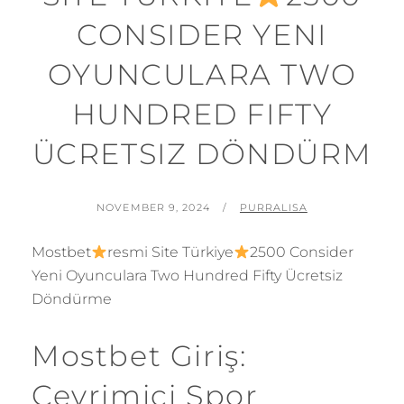
CONSIDER YENI
OYUNCULARA TWO
HUNDRED FIFTY
ÜCRETSIZ DÖNDÜRM
POSTED
BY
NOVEMBER 9, 2024
PURRALISA
ON
Mostbet
resmi Site Türkiye
2500 Consider
Yeni Oyunculara Two Hundred Fifty Ücretsiz
Döndürme
Mostbet Giriş:
Çevrimiçi Spor