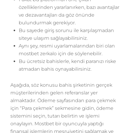
özelliklerinden yararlanırken, bazı avantajlar
ve dezavantajları da göz önünde
bulundurmak gerekiyor.
Bu sayede giriş sorunu ile karşılaşmadan
siteye ulaşım sağlayabilirsiniz.
Aynı şey, resmi uyarlamalarından biri olan
mostbet zerkalo için de söylenebilir.
Bu ücretsiz bahislerle, kendi paranızı riske
atmadan bahis oynayabilirsiniz.
Aşağıda, söz konusu bahis şirketinin gerçek
müşterilerinden gelen referanslar yer
almaktadır. Ödeme sayfasından para çekmek
için “Para çekmek” sekmesine gidin, ödeme
sistemini seçin, tutarı belirtin ve işlemi
onaylayın. Mostbet bir oyuncuyla yaptığı
finansal işlemlerin meşruiyetini sağlamak ve