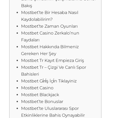
Bakış
Mostbet’te Bir Hesaba Nasıl
Kaydolabilirim?
Mostbet’te Zaman Oyunları
Mostbet Casino Zerkalo’nun
Faydaları
Mostbet Hakkında Bilmeniz
Gereken Her Şey
Mostbet Tr Kayıt Empieza Giriş
Mostbet Tr – Çizgi Ve Canlı Spor
Bahisleri
Mostbet Gi̇ri̇ş İçi̇n Tiklayiniz
Mostbet Casino
Mostbet Blackjack
Mostbet’te Bonuslar
Mostbet’te Uluslararası Spor
Etkinliklerine Bahis Oynayabilir