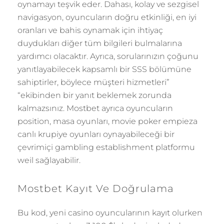
oynamayı teşvik eder. Dahası, kolay ve sezgisel
navigasyon, oyuncuların doğru etkinliği, en iyi
oranları ve bahis oynamak için ihtiyaç
duydukları diğer tüm bilgileri bulmalarına
yardımcı olacaktır. Ayrıca, sorularınızın çoğunu
yanıtlayabilecek kapsamlı bir SSS bölümüne
sahiptirler, böylece müşteri hizmetleri”
“ekibinden bir yanıt beklemek zorunda
kalmazsınız. Mostbet ayrıca oyuncuların
position, masa oyunları, movie poker empieza
canlı krupiye oyunları oynayabileceği bir
çevrimiçi gambling establishment platformu
weil sağlayabilir.
Mostbet Kayıt Ve Doğrulama
Bu kod, yeni casino oyuncularının kayıt olurken