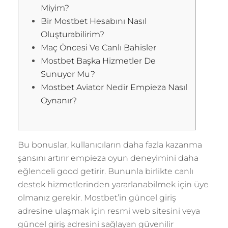
Miyim?
Bir Mostbet Hesabını Nasıl
Oluşturabilirim?
Maç Öncesi Ve Canlı Bahisler
Mostbet Başka Hizmetler De
Sunuyor Mu?
Mostbet Aviator Nedir Empieza Nasıl
Oynanır?
Bu bonuslar, kullanıcıların daha fazla kazanma
şansını artırır empieza oyun deneyimini daha
eğlenceli good getirir. Bununla birlikte canlı
destek hizmetlerinden yararlanabilmek için üye
olmanız gerekir. Mostbet’in güncel giriş
adresine ulaşmak için resmi web sitesini veya
güncel giriş adresini sağlayan güvenilir