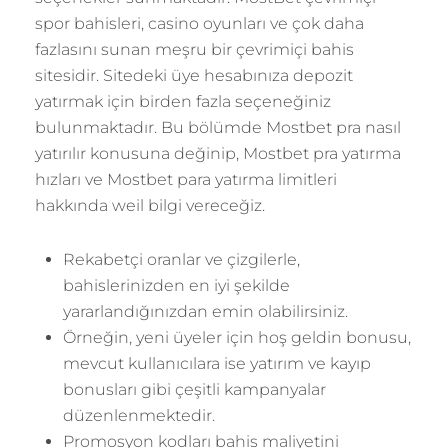
spor bahisleri, casino oyunları ve çok daha
fazlasını sunan meşru bir çevrimiçi bahis
sitesidir. Sitedeki üye hesabınıza depozit
yatırmak için birden fazla seçeneğiniz
bulunmaktadır. Bu bölümde Mostbet pra nasıl
yatırılır konusuna değinip, Mostbet pra yatırma
hızları ve Mostbet para yatırma limitleri
hakkında weil bilgi vereceğiz.
Rekabetçi oranlar ve çizgilerle,
bahislerinizden en iyi şekilde
yararlandığınızdan emin olabilirsiniz.
Örneğin, yeni üyeler için hoş geldin bonusu,
mevcut kullanıcılara ise yatırım ve kayıp
bonusları gibi çeşitli kampanyalar
düzenlenmektedir.
Promosyon kodları bahis maliyetini