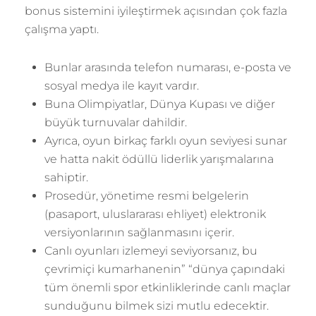
bonus sistemini iyileştirmek açısından çok fazla
çalışma yaptı.
Bunlar arasında telefon numarası, e-posta ve
sosyal medya ile kayıt vardır.
Buna Olimpiyatlar, Dünya Kupası ve diğer
büyük turnuvalar dahildir.
Ayrıca, oyun birkaç farklı oyun seviyesi sunar
ve hatta nakit ödüllü liderlik yarışmalarına
sahiptir.
Prosedür, yönetime resmi belgelerin
(pasaport, uluslararası ehliyet) elektronik
versiyonlarının sağlanmasını içerir.
Canlı oyunları izlemeyi seviyorsanız, bu
çevrimiçi kumarhanenin” “dünya çapındaki
tüm önemli spor etkinliklerinde canlı maçlar
sunduğunu bilmek sizi mutlu edecektir.