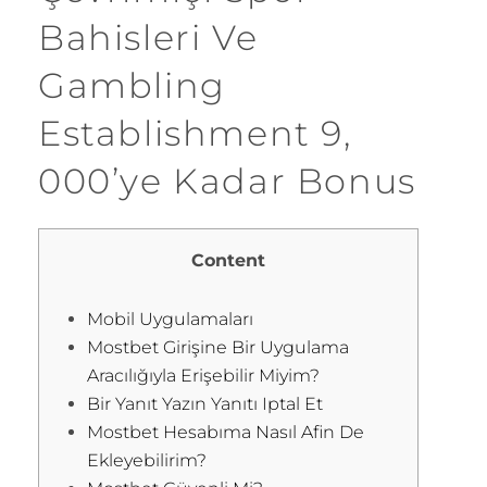
Bahisleri Ve
Gambling
Establishment 9,
000’ye Kadar Bonus
Content
Mobil Uygulamaları
Mostbet Girişine Bir Uygulama
Aracılığıyla Erişebilir Miyim?
Bir Yanıt Yazın Yanıtı Iptal Et
Mostbet Hesabıma Nasıl Afin De
Ekleyebilirim?