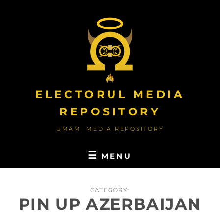
Skip
to
content
ELECTORUL MEDIA
REPOSITORY
UMAMI MEDIA REPOSITORY
MENU
CATEGORY:
PIN UP AZERBAIJAN