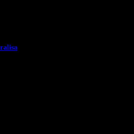
ralisa
mçinin WebMoney və Yumani xidmətlərindən istifadə edərkən maksimu