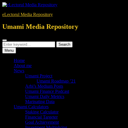
Skip
to
eLectorul Media Repository
content
Umami Media Repository
Search
Search
Search
for:
Menu
Home
About me
News
Umami Project
Umami Roadmap ’21
Arbi’s Medium Posts
Umami Finance Podcast
Umami Daily Metrics
Marinating Data
Umami Calculators
Staking Calculator
Financial Targeter
Goal Achievement
Investment Multiplying