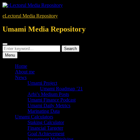
Skip
to
eLectorul Media Repository
content
Umami Media Repository
Search
Search
Search
for:
Menu
Home
About me
News
Umami Project
Umami Roadmap ’21
Arbi’s Medium Posts
Umami Finance Podcast
Umami Daily Metrics
Marinating Data
Umami Calculators
Staking Calculator
Financial Targeter
Goal Achievement
Investment Multiplying