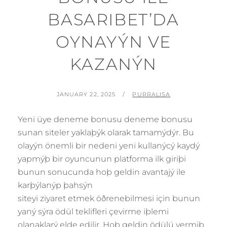
BASARIBET’DA
OYNAYÝN VE
KAZANÝN
POSTED
BY
JANUARY 22, 2025
PURRALISA
ON
Yeni üye deneme bonusu deneme bonusu
sunan siteler yaklaþýk olarak tamamýdýr. Bu
olayýn önemli bir nedeni yeni kullanýcý kaydý
yapmýþ bir oyuncunun platforma ilk giriþi
bunun sonucunda hoþ geldin avantajý ile
karþýlanýp þahsýn
siteyi ziyaret etmek öðrenebilmesi için bunun
yaný sýra ödül teklifleri çevirme iþlemi
olanaklarý elde edilir. Hoþ geldin ödülü vermiþ