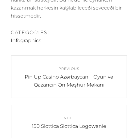
kazanmak herkesin katýlabileceði seveceði bir
hissetmedir.
CATEGORIES:
Infographics
Post
PREVIOUS
navigation
Previous
Pin Up Casino Azərbaycan – Oyun və
post:
Qazancın Ən Məşhur Məkanı
NEXT
Next
150 Slottica Slottica Logowanie
post: