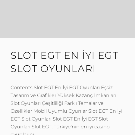
SLOT EGT EN İYI EGT
SLOT OYUNLARI
Contents Slot EGT En İyi EGT Oyunları Eşsiz
Tasarım ve Grafikler Yüksek Kazanç İmkanları
Slot Oyunları Çeşitliliği Farklı Temalar ve
Özellikler Mobil Uyumlu Oyunlar Slot EGT En İyi
EGT Slot Oyunları Slot EGT En İyi EGT Slot
Oyunları Slot EGT, Türkiye’nin en iyi casino
oyunlarını …