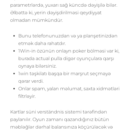
parametrlərdə, yuxarı sağ küncdə dəyişilə bilər.
Əlbəttə ki, yerin dəyişdirilməsi qeydiyyat
olmadan mümkündür.
Bunu telefonunuzdan və ya planşetinizdən
etmək daha rahatdır.
1Win-in özünün onlayn poker bölməsi var ki,
burada actual pulla digər oyunçulara qarşı
oynaya bilərsiniz.
1win təşkilatı başqa bir marşrut seçməyə
qərar verdi.
Onlar spam, yalan məlumat, saxta xidmətləri
filtrləyir.
Kartlar süni verständnis sistemi tərəfindən
paylanılır. Oyun zamanı qazandığınız bütün
məbləğlər dərhal balansınıza köçürüləcək və