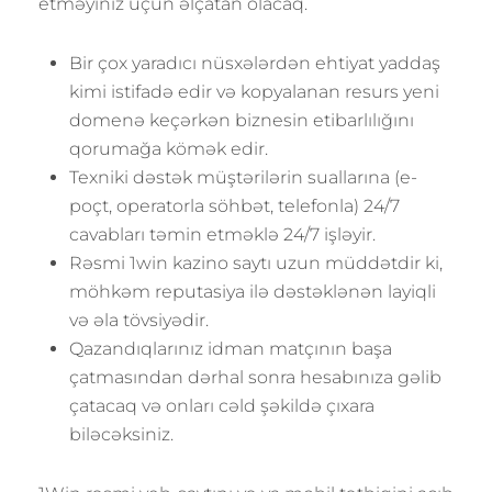
etməyiniz üçün əlçatan olacaq.
Bir çox yaradıcı nüsxələrdən ehtiyat yaddaş
kimi istifadə edir və kopyalanan resurs yeni
domenə keçərkən biznesin etibarlılığını
qorumağa kömək edir.
Texniki dəstək müştərilərin suallarına (e-
poçt, operatorla söhbət, telefonla) 24/7
cavabları təmin etməklə 24/7 işləyir.
Rəsmi 1win kazino saytı uzun müddətdir ki,
möhkəm reputasiya ilə dəstəklənən layiqli
və əla tövsiyədir.
Qazandıqlarınız idman matçının başa
çatmasından dərhal sonra hesabınıza gəlib
çatacaq və onları cəld şəkildə çıxara
biləcəksiniz.