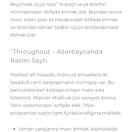
keçirmək üçün sizə” “e-poçt və ya telefon
nömrəsindən istifadə etmək olar. Bundan sonra
mərc edən şəxs öz hesabından istifadə etmək
və istənilən idman tədbiri üçün sövdələşmələr
etmək olar.
“Throughout – Azərbaycanda
Rəsmi Saytı
Mərkəzi alt hissədə, mövcud əmsallarla iki
təsadüfi canlı qarşılaşmanın nümayişi var. Bu
pəncərələrdən birbaşa onlayn mərc edə
bilərsiniz. Mərclər ətraflı və çox səviyyəli bonus
1Win sistemindən istifadə edir. 1Win
proqramları saytın tam funksionallığına malikdir.
İdman yarışlarına mərc etmək, kazinolarda