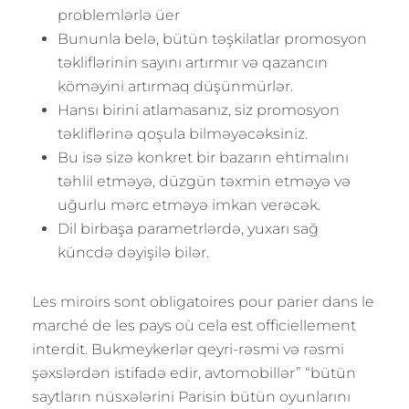
problemlərlə üer
Bununla belə, bütün təşkilatlar promosyon
təkliflərinin sayını artırmır və qazancın
köməyini artırmaq düşünmürlər.
Hansı birini atlamasanız, siz promosyon
təkliflərinə qoşula bilməyəcəksiniz.
Bu isə sizə konkret bir bazarın ehtimalını
təhlil etməyə, düzgün təxmin etməyə və
uğurlu mərc etməyə imkan verəcək.
Dil birbaşa parametrlərdə, yuxarı sağ
küncdə dəyişilə bilər.
Les miroirs sont obligatoires pour parier dans le
marché de les pays où cela est officiellement
interdit. Bukmeykerlər qeyri-rəsmi və rəsmi
şəxslərdən istifadə edir, avtomobillər” “bütün
saytların nüsxələrini Parisin bütün oyunlarını