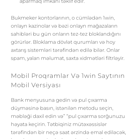
aparmaq imkanı təklif edir.
Bukmeker kontorlarının, o cümlədən 1win,
onlayn kazinolar və bəzi onlayn mağazaların
sahibləri bu gün onların tez-tez bloklandığını
görürlər. Bloklama dövlət qurumları və hoy
axtarış sistemləri tərəfindən edilə bilər. Onlar
spam, yalan məlumat, saxta xidmətləri filtrləyir.
Mobil Proqramlar Və 1win Saytının
Mobil Versiyası
Bank menyusuna gedin və pul çıxarma
düyməsinə basın, istənilən metodu seçin,
məbləği daxil edin və” “pul çıxarma sorğunuzu
həyata keçirin. Tətbiqiniz mütəxəssislər
tərəfindən bir neçə saat ərzində emal ediləcək,