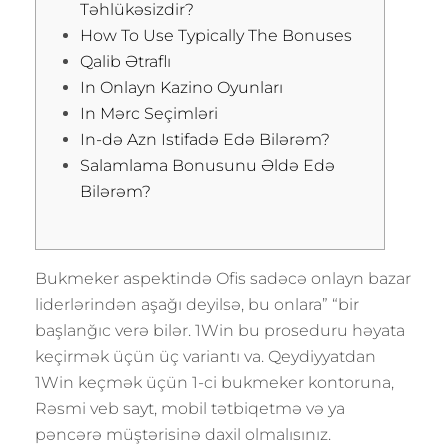
Təhlükəsizdir?
How To Use Typically The Bonuses
Qalib Ətraflı
In Onlayn Kazino Oyunları
In Mərc Seçimləri
In-də Azn Istifadə Edə Bilərəm?
Salamlama Bonusunu Əldə Edə
Bilərəm?
Bukmeker aspektində Ofis sadəcə onlayn bazar
liderlərindən aşağı deyilsə, bu onlara” “bir
başlanğıc verə bilər. 1Win bu proseduru həyata
keçirmək üçün üç variantı va. Qeydiyyatdan
1Win keçmək üçün 1-ci bukmeker kontoruna,
Rəsmi veb sayt, mobil tətbiqetmə və ya
pəncərə müştərisinə daxil olmalısınız.