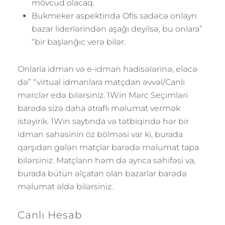
mövcud olacaq.
Bukmeker aspektində Ofis sadəcə onlayn
bazar liderlərindən aşağı deyilsə, bu onlara”
“bir başlanğıc verə bilər.
Onlarla idman və e-idman hadisələrinə, eləcə
də” “virtual idmanlara matçdan əvvəl/Canlı
mərclər edə bilərsiniz. 1Win Mərc Seçimləri
barədə sizə daha ətraflı məlumat vermək
istəyirik. 1Win saytında və tətbiqində hər bir
idman sahəsinin öz bölməsi var ki, burada
qarşıdan gələn matçlar barədə məlumat tapa
bilərsiniz. Matçların həm də ayrıca səhifəsi va,
burada bütün əlçatan olan bazarlar barədə
məlumat əldə bilərsiniz.
Canlı Hesab