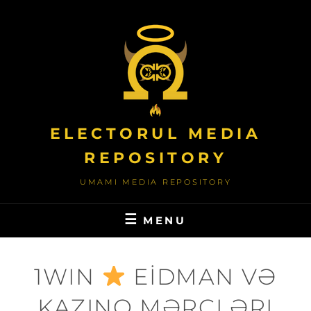
Skip
to
content
ELECTORUL MEDIA
REPOSITORY
UMAMI MEDIA REPOSITORY
MENU
1WIN
EİDMAN VƏ
KAZINO MƏRCLƏRI