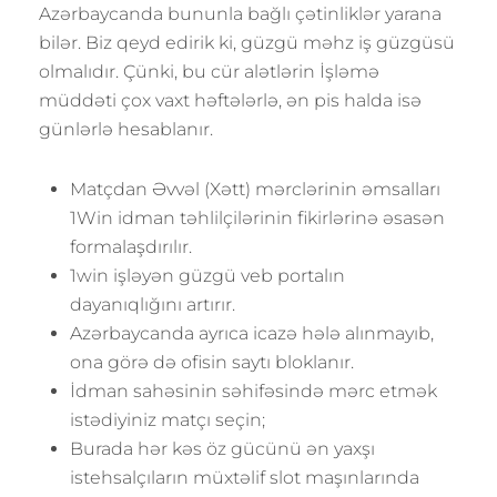
Azərbaycanda bununla bağlı çətinliklər yarana
bilər. Biz qeyd edirik ki, güzgü məhz iş güzgüsü
olmalıdır. Çünki, bu cür alətlərin İşləmə
müddəti çox vaxt həftələrlə, ən pis halda isə
günlərlə hesablanır.
Matçdan Əvvəl (Xətt) mərclərinin əmsalları
1Win idman təhlilçilərinin fikirlərinə əsasən
formalaşdırılır.
1win işləyən güzgü veb portalın
dayanıqlığını artırır.
Azərbaycanda ayrıca icazə hələ alınmayıb,
ona görə də ofisin saytı bloklanır.
İdman sahəsinin səhifəsində mərc etmək
istədiyiniz matçı seçin;
Burada hər kəs öz gücünü ən yaxşı
istehsalçıların müxtəlif slot maşınlarında