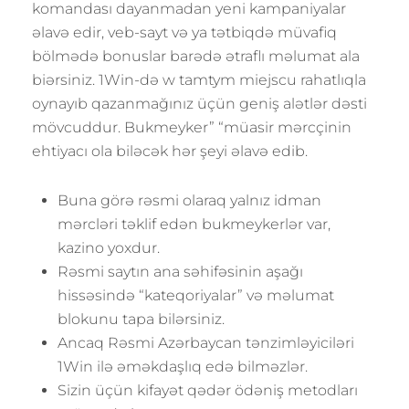
komandası dayanmadan yeni kampaniyalar
əlavə edir, veb-sayt və ya tətbiqdə müvafiq
bölmədə bonuslar barədə ətraflı məlumat ala
biərsiniz. 1Win-də w tamtym miejscu rahatlıqla
oynayıb qazanmağınız üçün geniş alətlər dəsti
mövcuddur. Bukmeyker” “müasir mərcçinin
ehtiyacı ola biləcək hər şeyi əlavə edib.
Buna görə rəsmi olaraq yalnız idman
mərcləri təklif edən bukmeykerlər var,
kazino yoxdur.
Rəsmi saytın ana səhifəsinin aşağı
hissəsində “kateqoriyalar” və məlumat
blokunu tapa bilərsiniz.
Ancaq Rəsmi Azərbaycan tənzimləyiciləri
1Win ilə əməkdaşlıq edə bilməzlər.
Sizin üçün kifayət qədər ödəniş metodları