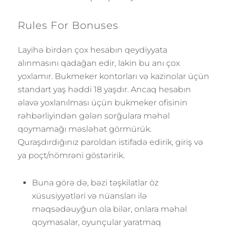
Rules For Bonuses
Layihə birdən çox hesabın qeydiyyata
alınmasını qadağan edir, lakin bu anı çox
yoxlamır. Bukmeker kontorları və kazinolar üçün
standart yaş həddi 18 yaşdır. Ancaq hesabın
əlavə yoxlanılması üçün bukmeker ofisinin
rəhbərliyindən gələn sorğulara məhəl
qoymamağı məsləhət görmürük.
Quraşdırdığınız paroldan istifadə edirik, giriş və
ya poçt/nömrəni göstəririk.
Buna görə də, bəzi təşkilatlar öz
xüsusiyyətləri və nüansları ilə
məqsədəuyğun ola bilər, onlara məhəl
qoymasalar, oyunçular yaratmaq