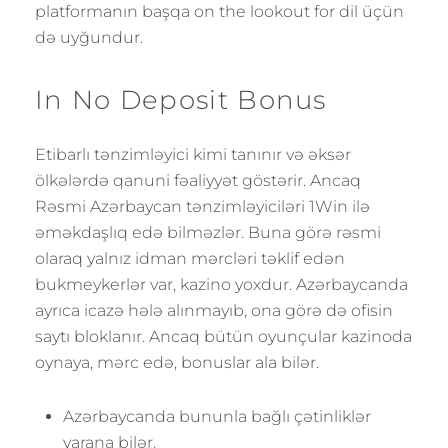
platformanın başqa on the lookout for dil üçün
də uyğundur.
In No Deposit Bonus
Etibarlı tənzimləyici kimi tanınır və əksər
ölkələrdə qanuni fəaliyyət göstərir. Ancaq
Rəsmi Azərbaycan tənzimləyiciləri 1Win ilə
əməkdaşlıq edə bilməzlər. Buna görə rəsmi
olaraq yalnız idman mərcləri təklif edən
bukmeykerlər var, kazino yoxdur. Azərbaycanda
ayrıca icazə hələ alınmayıb, ona görə də ofisin
saytı bloklanır. Ancaq bütün oyunçular kazinoda
oynaya, mərc edə, bonuslar ala bilər.
Azərbaycanda bununla bağlı çətinliklər
yarana bilər.