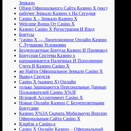
Зеркало
Обзор Официального Сайта Казино X (икс)
рабочее Зеркало Казино х На Сегодня
Casino X – Зеркало Казино Х
Welcome Bonus От Casino X
Казино Casino X Регистрация И Вход
Бонусы
“casino X — Лицензионное Онлайн Казино
С Лучшими Условиями
Бездепозитные Бонусы Казино И Промокод
Бонусная Система Казино х
напрашивается Наличных И Пополнение
Счета В Казино Casino X
же Найти Официальное Зеркало Casino X
Вывод Средств
Casino X (казино Х) Онлайн
только Защищаются Персональные Данные
Пользователей Casino X%3F
Игровой Ассортимент Casino X
Новые Онлайн Казино С Бездепозитными
Бонусами
Казино Х%3A Скачать Мобильную Версию
Официальным Сайта Casino X
Кэшбэк а Casino-x
Casino X Онлайн Казино – Официальный