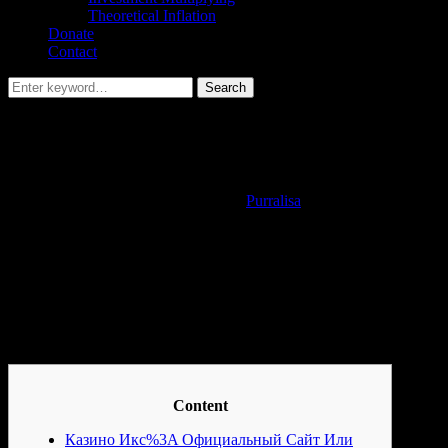
Theoretical Inflation
Donate
Contact
Search
Search
for:
“официального Сайт Лицензионного
Онлайн Казин
Posted
by
November 5, 2024
November 6, 2024
Purralisa
on
“официального Сайт Лицензионного Онлайн Казино
Казино Casino X Казино конце
Официальный Сайт%2C Зеркало%2C
Регистрация
Content
Казино Икс%3A Официальный Сайт Или