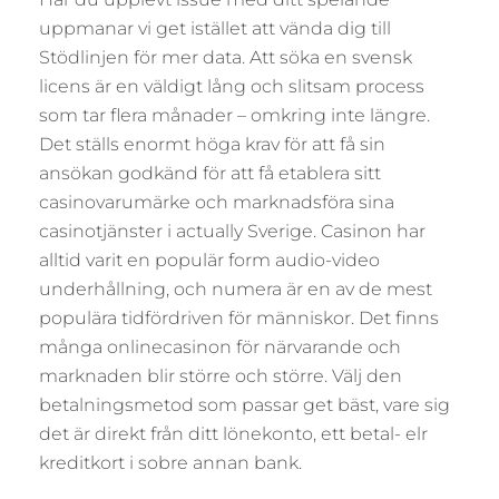
uppmanar vi get istället att vända dig till
Stödlinjen för mer data. Att söka en svensk
licens är en väldigt lång och slitsam process
som tar flera månader – omkring inte längre.
Det ställs enormt höga krav för att få sin
ansökan godkänd för att få etablera sitt
casinovarumärke och marknadsföra sina
casinotjänster i actually Sverige. Casinon har
alltid varit en populär form audio-video
underhållning, och numera är en av de mest
populära tidfördriven för människor. Det finns
många onlinecasinon för närvarande och
marknaden blir större och större. Välj den
betalningsmetod som passar get bäst, vare sig
det är direkt från ditt lönekonto, ett betal- elr
kreditkort i sobre annan bank.