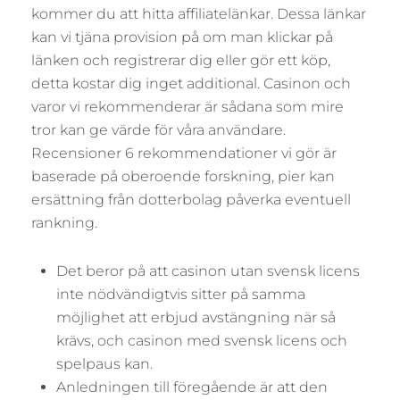
kommer du att hitta affiliatelänkar. Dessa länkar
kan vi tjäna provision på om man klickar på
länken och registrerar dig eller gör ett köp,
detta kostar dig inget additional. Casinon och
varor vi rekommenderar är sådana som mire
tror kan ge värde för våra användare.
Recensioner 6 rekommendationer vi gör är
baserade på oberoende forskning, pier kan
ersättning från dotterbolag påverka eventuell
rankning.
Det beror på att casinon utan svensk licens
inte nödvändigtvis sitter på samma
möjlighet att erbjud avstängning när så
krävs, och casinon med svensk licens och
spelpaus kan.
Anledningen till föregående är att den