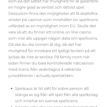
som på det sättet har mulighed for at garantera
en högre grad av seriöst och rättvist spel.
Dessutom finns det möjligheter att få skattefria
vinster på casinon som innehåller sin spellicens
utfärdad av en myndighet inom EU. Skulle det
vara så att du finner ett online on line casino
som inte alls uppger någon data om spellicens.
Då ska du dra öronen åt dig, då det har
mulighed for innebära ett tydligt tecken på att
lyckas de inte är seriösa. På family room här
sidan finner du bara kontrollerade nätcasinon
med licens från vedertagna å välkända
jurisdiktioner i actually spelvärlden.
Spelpaus är 1st sätt för sobre person att
stänga av sig från allt spel från alla spelbolag
och innehar en svensk spellicens.