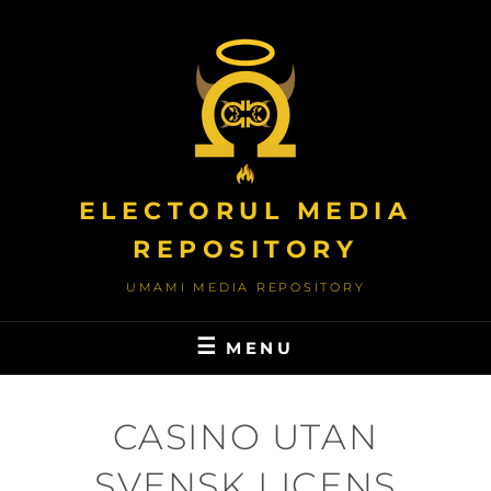
Skip
to
content
ELECTORUL MEDIA
REPOSITORY
UMAMI MEDIA REPOSITORY
MENU
CASINO UTAN
SVENSK LICENS