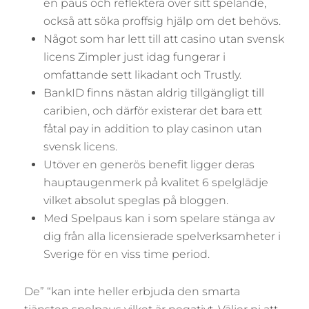
en paus och reflektera över sitt spelande,
också att söka proffsig hjälp om det behövs.
Något som har lett till att casino utan svensk
licens Zimpler just idag fungerar i
omfattande sett likadant och Trustly.
BankID finns nästan aldrig tillgängligt till
caribien, och därför existerar det bara ett
fåtal pay in addition to play casinon utan
svensk licens.
Utöver en generös benefit ligger deras
hauptaugenmerk på kvalitet 6 spelglädje
vilket absolut speglas på bloggen.
Med Spelpaus kan i som spelare stänga av
dig från alla licensierade spelverksamheter i
Sverige för en viss time period.
De” “kan inte heller erbjuda den smarta