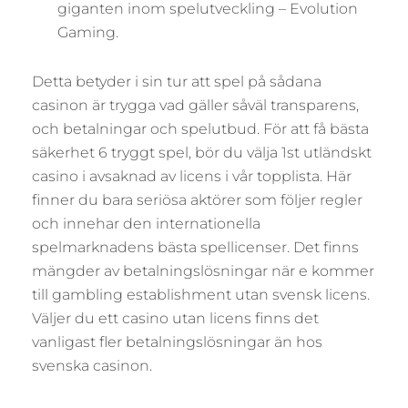
giganten inom spelutveckling – Evolution
Gaming.
Detta betyder i sin tur att spel på sådana
casinon är trygga vad gäller såväl transparens,
och betalningar och spelutbud. För att få bästa
säkerhet 6 tryggt spel, bör du välja 1st utländskt
casino i avsaknad av licens i vår topplista. Här
finner du bara seriösa aktörer som följer regler
och innehar den internationella
spelmarknadens bästa spellicenser. Det finns
mängder av betalningslösningar när e kommer
till gambling establishment utan svensk licens.
Väljer du ett casino utan licens finns det
vanligast fler betalningslösningar än hos
svenska casinon.