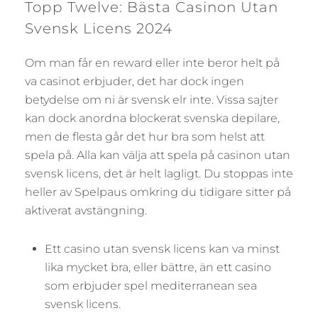
Topp Twelve: Bästa Casinon Utan
Svensk Licens 2024
Om man får en reward eller inte beror helt på
va casinot erbjuder, det har dock ingen
betydelse om ni är svensk elr inte. Vissa sajter
kan dock anordna blockerat svenska depilare,
men de flesta går det hur bra som helst att
spela på. Alla kan välja att spela på casinon utan
svensk licens, det är helt lagligt. Du stoppas inte
heller av Spelpaus omkring du tidigare sitter på
aktiverat avstängning.
Ett casino utan svensk licens kan va minst
lika mycket bra, eller bättre, än ett casino
som erbjuder spel mediterranean sea
svensk licens.