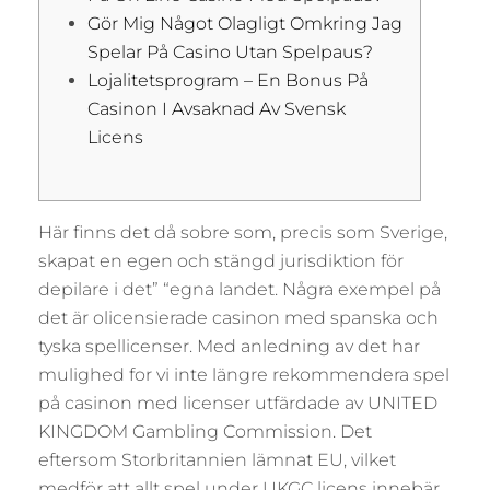
Gör Mig Något Olagligt Omkring Jag
Spelar På Casino Utan Spelpaus?
Lojalitetsprogram – En Bonus På
Casinon I Avsaknad Av Svensk
Licens
Här finns det då sobre som, precis som Sverige,
skapat en egen och stängd jurisdiktion för
depilare i det” “egna landet. Några exempel på
det är olicensierade casinon med spanska och
tyska spellicenser. Med anledning av det har
mulighed for vi inte längre rekommendera spel
på casinon med licenser utfärdade av UNITED
KINGDOM Gambling Commission. Det
eftersom Storbritannien lämnat EU, vilket
medför att allt spel under UKGC licens innebär