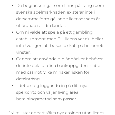
De begränsningar som finns på living room
svenska spelmarknaden existerar inte i
detsamma form gällande licenser som är
utfärdade i andra länder.
Om ni valde att spela på ett gambling
establishment med EU-licens var du heller
inte tvungen att bekosta skatt på hemmets
vinster.
Genom att använda e-plånböcker behöver
du inte dela ut dina bankuppgifter snabbt
med casinot, vilka minskar risken för
dataintrång.
I detta steg loggar du in på ditt nya
spelkonto och väljer living area
betalningsmetod som passar.
“Mire listar enbart säkra nya casinon utan licens