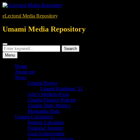
Skip
to
eLectorul Media Repository
content
Umami Media Repository
Search
Search
Search
for:
Menu
Home
About me
News
Umami Project
Umami Roadmap ’21
Arbi’s Medium Posts
Umami Finance Podcast
Umami Daily Metrics
Marinating Data
Umami Calculators
Staking Calculator
Financial Targeter
Goal Achievement
Investment Multiplying