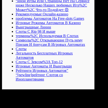
“иной Игры Или Страницы Нет На Сервисе
ниже Несколько Наших любимых Игр%2C
Может%2C Что-то Подойдет 😍
Рекомендуемые Онлайн-казино
проблемы Автоматов На Free-slots Games
Игровые Режимы Автоматов В Казино
Выигрышные Линии
Слоты С Rtp 98 И выше
термины%2C Используемая В Слотах
Символы%2C Открывающие Путь нему
Призам И бонусам В Игровых Автоматах
Слоты
Легальность Бесплатных Игровых
Автоматов
Слоты С Зевсом%3A Топ-12
Игровые Автоматы И Выигрыши
Рейтинги Игровых Автоматов”
“[newline]рейтинг Слотов со
Инопланетянами
Онлайн казино получают большую прибыль от игровых
автоматов%2C но так оказалось не всегда. После их
изобретения а конце 1800-х годов традиционные слоты (также