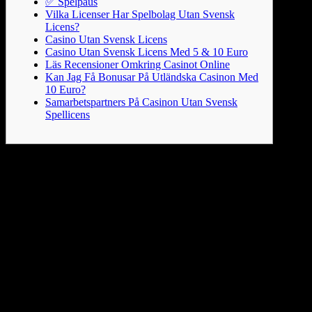
✅ Spelpaus
Vilka Licenser Har Spelbolag Utan Svensk
Licens?
Casino Utan Svensk Licens
Casino Utan Svensk Licens Med 5 & 10 Euro
Läs Recensioner Omkring Casinot Online
Kan Jag Få Bonusar På Utländska Casinon Med
10 Euro?
Samarbetspartners På Casinon Utan Svensk
Spellicens
En sak och verkligen får Extremely att sticka ut är deras kvicka och 
via voucher? Från och med 2019″ “sitter på Spelinspektionen startat Sp
själv går det också att helt enkelt använda sig av vår topplista längst u
Ett i avsaknad av svensk licens online casino är ett online ca
På casino utan Spelpaus finns ingen heltäckande avstängningstjän
Bakom dess framgång står spelbolaget N1 Online, som har visat
Det vill säga att casinon scientif licens från Sverige inte erbju
Handla om nätcasinon och fysiska casinon, men också lotterier e
Precis som namnet avslöjar är detta en benefit som består audio-video g
motverka tjänstens syfte. Red Dice lanserades 2023 och blev snabbt e
Solutions B. V som sen tidigare även hanterar det omtyckta Prontobet. 