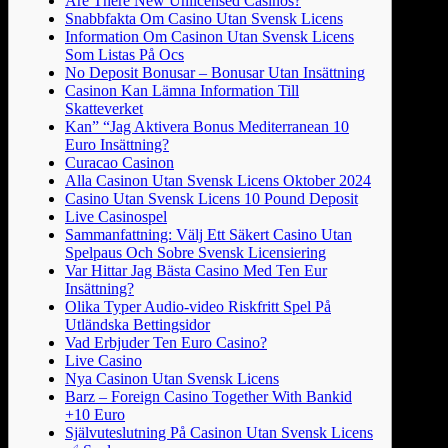
Are There New Unlicensed Casinos?
Snabbfakta Om Casino Utan Svensk Licens
Information Om Casinon Utan Svensk Licens
Som Listas På Ocs
No Deposit Bonusar – Bonusar Utan Insättning
Casinon Kan Lämna Information Till
Skatteverket
Kan” “Jag Aktivera Bonus Mediterranean 10
Euro Insättning?
Curacao Casinon
Alla Casinon Utan Svensk Licens Oktober 2024
Casino Utan Svensk Licens 10 Pound Deposit
Live Casinospel
Sammanfattning: Välj Ett Säkert Casino Utan
Spelpaus Och Sobre Svensk Licensiering
Var Hittar Jag Bästa Casino Med Ten Eur
Insättning?
Olika Typer Audio-video Riskfritt Spel På
Utländska Bettingsidor
Vad Erbjuder Ten Euro Casino?
Live Casino
Nya Casinon Utan Svensk Licens
Barz – Foreign Casino Together With Bankid
+10 Euro
Självuteslutning På Casinon Utan Svensk Licens