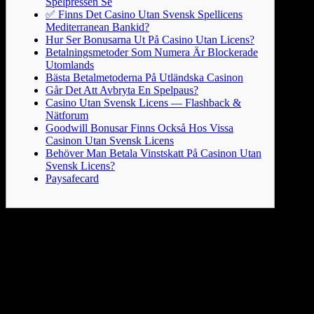
Spelpressen Se
✅ Finns Det Casino Utan Svensk Spellicens
Mediterranean Bankid?
Hur Ser Bonusarna Ut På Casino Utan Licens?
Betalningsmetoder Som Numera Är Blockerade
Utomlands
Bästa Betalmetoderna På Utländska Casinon
Går Det Att Avbryta En Spelpaus?
Casino Utan Svensk Licens — Flashback &
Nätforum
Goodwill Bonusar Finns Också Hos Vissa
Casinon Utan Svensk Licens
Behöver Man Betala Vinstskatt På Casinon Utan
Svensk Licens?
Paysafecard
Även om Spelpaus är en tjänst specifik för svenska casinon, finns de
liknande alternativ hos många utländska casinon. Men det existerar
nyttig information som är fördelaktig att lyckas veta innan man
spelar med durante sådan bonus. No deposit bonusar hos casino
utan svensk licens ligger vanligtvis mellan 5 och 20 euro, vilka
motsvarar 50 right up until 200 svenska kronor. Gratis är ju alltid
gott, så det spelar väl ingen roll vad liten bonusen är. 💡 Vi vill
påpeka att denna guide först å främst vänder sej till svenska spelare