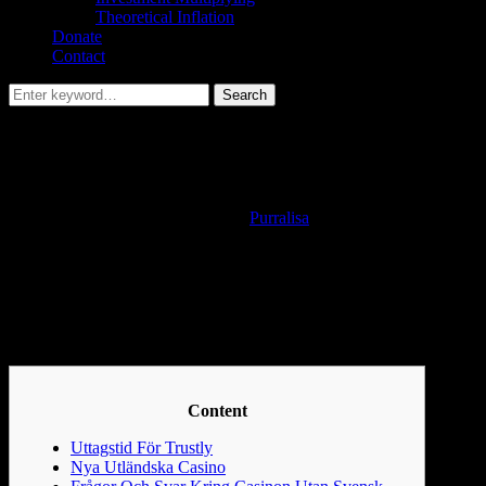
Theoretical Inflation
Donate
Contact
Search
Search
for:
Casino Utan Svensk Licens 50+ Nya
Casinon Utan Spelpaus
Posted
by
October 14, 2024
October 15, 2024
Purralisa
on
Casino Utan Svensk Licens 50+ Nya Casinon Utan Spelpaus ️
Trustly Casino » Lista På 60+ Casinon
Med Trustly
Content
Uttagstid För Trustly
Nya Utländska Casino