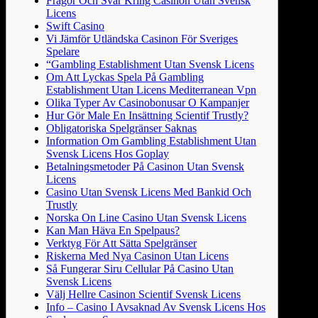
Frågor Och Svar Kring Casinon Utan Svensk
Licens
Swift Casino
Vi Jämför Utländska Casinon För Sveriges
Spelare
“Gambling Establishment Utan Svensk Licens
Om Att Lyckas Spela På Gambling
Establishment Utan Licens Mediterranean Vpn
Olika Typer Av Casinobonusar O Kampanjer
Hur Gör Male En Insättning Scientif Trustly?
Obligatoriska Spelgränser Saknas
Information Om Gambling Establishment Utan
Svensk Licens Hos Goplay
Betalningsmetoder På Casinon Utan Svensk
Licens
Casino Utan Svensk Licens Med Bankid Och
Trustly
Norska On Line Casino Utan Svensk Licens
Kan Man Häva En Spelpaus?
Verktyg För Att Sätta Spelgränser
Riskerna Med Nya Casinon Utan Licens
Så Fungerar Siru Cellular På Casino Utan
Svensk Licens
Välj Hellre Casinon Scientif Svensk Licens
Info – Casino I Avsaknad Av Svensk Licens Hos