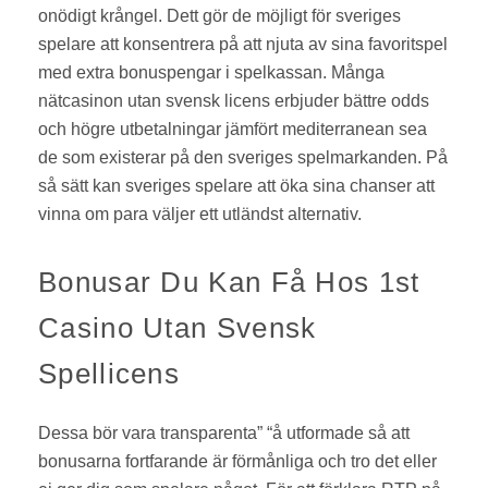
onödigt krångel. Dett gör de möjligt för sveriges
spelare att konsentrera på att njuta av sina favoritspel
med extra bonuspengar i spelkassan. Många
nätcasinon utan svensk licens erbjuder bättre odds
och högre utbetalningar jämfört mediterranean sea
de som existerar på den sveriges spelmarkanden. På
så sätt kan sveriges spelare att öka sina chanser att
vinna om para väljer ett utländst alternativ.
Bonusar Du Kan Få Hos 1st
Casino Utan Svensk
Spellicens
Dessa bör vara transparenta” “å utformade så att
bonusarna fortfarande är förmånliga och tro det eller