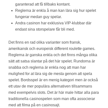
garanterad att få tillbaks kontant.
Reglerna är enkla å man kan lära sig hur spelet
fungerar medan guy spelar.
Andra casinon har exklusiva VIP-klubbar där
endast sina storspelare får bli med.
Det finns en rad olika varianter som fransk,
amerikansk och europeisk different roulette games.
Reglerna är ganska enkla och det finns många olika
sätt att satsa slantar på det här spelet. Rundorna är
snabba och reglerna är enkla nog att man har
mulighed for at lära sig de mesta genom att spela
spelet. Bordsspel är en menig kategori men är också
ett utav de mer populära alternativen tillsammans
med exempelvis slots. Det är här male hittar alla para
traditionella casinospelen som man ofta associerar
med att filma på en casinosajt.