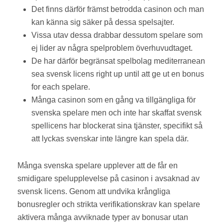
Det finns därför främst betrodda casinon och man
kan känna sig säker på dessa spelsajter.
Vissa utav dessa drabbar dessutom spelare som
ej lider av några spelproblem överhuvudtaget.
De har därför begränsat spelbolag mediterranean
sea svensk licens right up until att ge ut en bonus
for each spelare.
Många casinon som en gång va tillgängliga för
svenska spelare men och inte har skaffat svensk
spellicens har blockerat sina tjänster, specifikt så
att lyckas svenskar inte längre kan spela där.
Många svenska spelare upplever att de får en
smidigare spelupplevelse på casinon i avsaknad av
svensk licens. Genom att undvika krångliga
bonusregler och strikta verifikationskrav kan spelare
aktivera många avviknade typer av bonusar utan