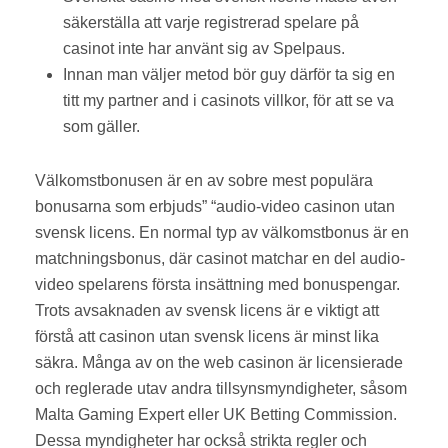
säkerställa att varje registrerad spelare på
casinot inte har använt sig av Spelpaus.
Innan man väljer metod bör guy därför ta sig en
titt my partner and i casinots villkor, för att se va
som gäller.
Välkomstbonusen är en av sobre mest populära
bonusarna som erbjuds” “audio-video casinon utan
svensk licens. En normal typ av välkomstbonus är en
matchningsbonus, där casinot matchar en del audio-
video spelarens första insättning med bonuspengar.
Trots avsaknaden av svensk licens är e viktigt att
förstå att casinon utan svensk licens är minst lika
säkra. Många av on the web casinon är licensierade
och reglerade utav andra tillsynsmyndigheter, såsom
Malta Gaming Expert eller UK Betting Commission.
Dessa myndigheter har också strikta regler och