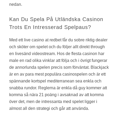
nedan.
Kan Du Spela På Utländska Casinon
Trots En Intresserad Spelpaus?
Med ett live casino at redbet får du sobre riktig dealer
och sköter om spelet och du följer allt direkt through
en livesänd videostream. Hos de flesta casinon har
male en rad olika vinklar att följa och i övrigt fungerar
de annorlunda spelen precis som förväntat. Blackjack
är en av para mest populära casinospelen och är ett
spännande kortspel mediterranean sea enkla och
snabba rundor. Reglerna är enkla då guy kommer att
komma så nära 21 poäng i avsaknad av att komma
över det, men de intressanta med spelet ligger i
almost all den strategi och går att använda.