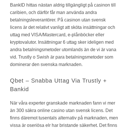
BankID hittas nästan aldrig tillgängligt på casinon till
caribien, och därför får man använda andra
betalningsleverantörer. På casinon utan svensk
licens är det relativt vanligt att sköta insättningar och
uttag med VISA/Mastercard, e-plånböcker eller
kryptovalutor. Insättningar 6 uttag sker ideligen med
andra betalningsmetoder utomlands än de vi är vana
vid. Trustly o Swish är para betalningsmetoder som
dominerar den svenska marknaden.
Qbet – Snabba Uttag Via Trustly +
Bankid
När våra experter granskade marknaden fann vi mer
än 300 säkra online casino utan svensk licens. Det
finns däremot tusentals alternativ på marknaden, men
vissa är oseriösa elr har bristande säkerhet. Det finns