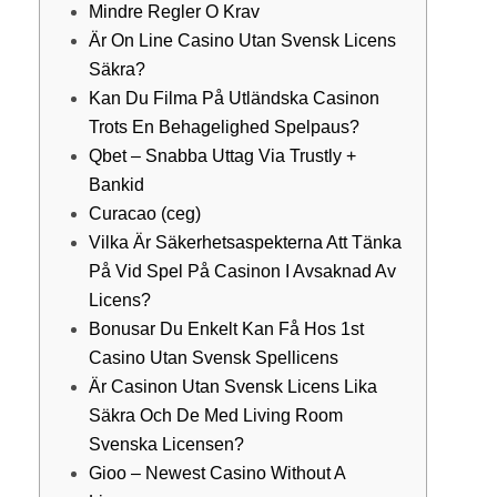
Mindre Regler O Krav
Är On Line Casino Utan Svensk Licens
Säkra?
Kan Du Filma På Utländska Casinon
Trots En Behagelighed Spelpaus?
Qbet – Snabba Uttag Via Trustly +
Bankid
Curacao (ceg)
Vilka Är Säkerhetsaspekterna Att Tänka
På Vid Spel På Casinon I Avsaknad Av
Licens?
Bonusar Du Enkelt Kan Få Hos 1st
Casino Utan Svensk Spellicens
Är Casinon Utan Svensk Licens Lika
Säkra Och De Med Living Room
Svenska Licensen?
Gioo – Newest Casino Without A