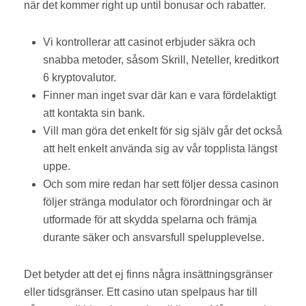
när det kommer right up until bonusar och rabatter.
Vi kontrollerar att casinot erbjuder säkra och
snabba metoder, såsom Skrill, Neteller, kreditkort
6 kryptovalutor.
Finner man inget svar där kan e vara fördelaktigt
att kontakta sin bank.
Vill man göra det enkelt för sig själv går det också
att helt enkelt använda sig av vår topplista längst
uppe.
Och som mire redan har sett följer dessa casinon
följer stränga modulator och förordningar och är
utformade för att skydda spelarna och främja
durante säker och ansvarsfull spelupplevelse.
Det betyder att det ej finns några insättningsgränser
eller tidsgränser. Ett casino utan spelpaus har till