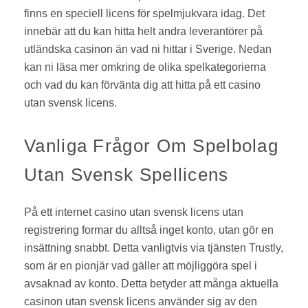
finns en speciell licens för spelmjukvara idag. Det
innebär att du kan hitta helt andra leverantörer på
utländska casinon än vad ni hittar i Sverige. Nedan
kan ni läsa mer omkring de olika spelkategorierna
och vad du kan förvänta dig att hitta på ett casino
utan svensk licens.
Vanliga Frågor Om Spelbolag
Utan Svensk Spellicens
På ett internet casino utan svensk licens utan
registrering formar du alltså inget konto, utan gör en
insättning snabbt. Detta vanligtvis via tjänsten Trustly,
som är en pionjär vad gäller att möjliggöra spel i
avsaknad av konto. Detta betyder att många aktuella
casinon utan svensk licens använder sig av den