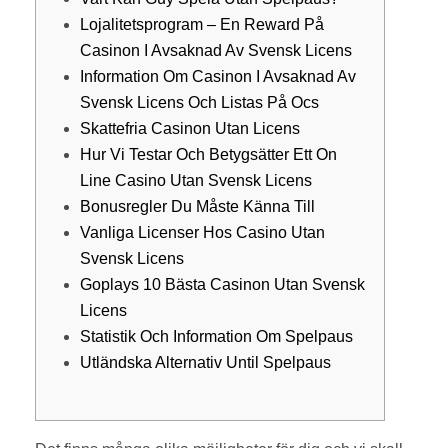
Lojalitetsprogram – En Reward På
Casinon I Avsaknad Av Svensk Licens
Information Om Casinon I Avsaknad Av
Svensk Licens Och Listas På Ocs
Skattefria Casinon Utan Licens
Hur Vi Testar Och Betygsätter Ett On
Line Casino Utan Svensk Licens
Bonusregler Du Måste Känna Till
Vanliga Licenser Hos Casino Utan
Svensk Licens
Goplays 10 Bästa Casinon Utan Svensk
Licens
Statistik Och Information Om Spelpaus
Utländska Alternativ Until Spelpaus