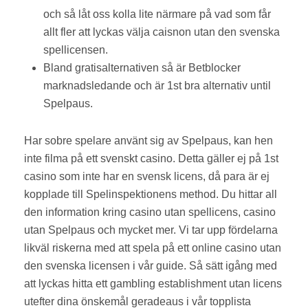
och så låt oss kolla lite närmare på vad som får
allt fler att lyckas välja caisnon utan den svenska
spellicensen.
Bland gratisalternativen så är Betblocker
marknadsledande och är 1st bra alternativ until
Spelpaus.
Har sobre spelare använt sig av Spelpaus, kan hen
inte filma på ett svenskt casino. Detta gäller ej på 1st
casino som inte har en svensk licens, då para är ej
kopplade till Spelinspektionens method. Du hittar all
den information kring casino utan spellicens, casino
utan Spelpaus och mycket mer. Vi tar upp fördelarna
likväl riskerna med att spela på ett online casino utan
den svenska licensen i vår guide. Så sätt igång med
att lyckas hitta ett gambling establishment utan licens
utefter dina önskemål geradeaus i vår topplista