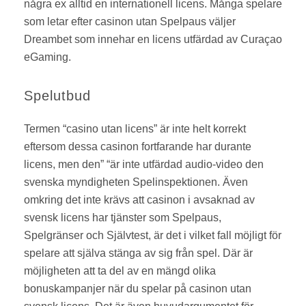
några ex alltid en internationell licens. Många spelare
som letar efter casinon utan Spelpaus väljer
Dreambet som innehar en licens utfärdad av Curaçao
eGaming.
Spelutbud
Termen “casino utan licens” är inte helt korrekt
eftersom dessa casinon fortfarande har durante
licens, men den” “är inte utfärdad audio-video den
svenska myndigheten Spelinspektionen. Även
omkring det inte krävs att casinon i avsaknad av
svensk licens har tjänster som Spelpaus,
Spelgränser och Självtest, är det i vilket fall möjligt för
spelare att själva stänga av sig från spel. Där är
möjligheten att ta del av en mängd olika
bonuskampanjer när du spelar på casinon utan