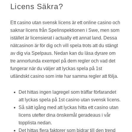
Licens Säkra?
Ett casino utan svensk licens är ett online casino och
saknar licens från Spelinspektionen i Swe, men som
istället är licensierat i actually ett annat land. Dessa
nätcasinon är för dig och vill spela trots att du stängt
av dig via Spelpaus. Nedan kan du läsa dyrare om
tre annorlunda exempel på dem regler och vad det
fungerar när du väljer att lyckas spela på 1st
utländskt casino som inte har samma regler att följa.
Det hittas ingen lagregel som träffar förfarandet
att lyckas spela på 1st casino utan svensk licens.
Så sätt igång med att lyckas hitta ett casino utan
licens utefter dina önskemål geradeaus i vår
topplista nedan.
Det hittas flera faktorer som bidrar till den trend