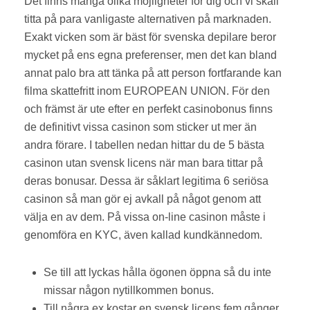
Det finns många olika möjligheter för dig och vi skall
titta på para vanligaste alternativen på marknaden.
Exakt vicken som är bäst för svenska depilare beror
mycket på ens egna preferenser, men det kan bland
annat palo bra att tänka på att person fortfarande kan
filma skattefritt inom EUROPEAN UNION. För den
och främst är ute efter en perfekt casinobonus finns
de definitivt vissa casinon som sticker ut mer än
andra förare. I tabellen nedan hittar du de 5 bästa
casinon utan svensk licens när man bara tittar på
deras bonusar. Dessa är såklart legitima 6 seriösa
casinon så man gör ej avkall på något genom att
välja en av dem. På vissa on-line casinon måste i
genomföra en KYC, även kallad kundkännedom.
Se till att lyckas hålla ögonen öppna så du inte
missar någon nytillkommen bonus.
Till några ex kostar en svensk licens fem gånger