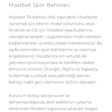
Mostbet Spor Bahisleri
Mostbet TR bahisçi ofisi, taşınabilir cihazlarda
oynamak için sitenin mobil sürümünü veya
Android ve iOS için Mostbet App kullanma
olanağına sahiptir. Uygulamaları mobil sitedeki
bağlantılardan ücretsiz olarak indirebilirsiniz. Bu
sayfa üzerinden spor bahislerine ve casinoya
erişebilirsiniz. Hesabınıza em virtude de
yatırırken promosyonlara ve tekliflere dikkat
etmenizi öneririz. Örneğin, PayFix ve Papara’yı
kullanmak suretiyle para yatırıldığı zaman,
bahisçi nakit geri ödemenin %25’ini alacaktır.
Kurulum birkaç saniye sürer ve
tamamlandığında, akıllı telefonun çalışma
ekranında Mostbet logosuna sahip bir kısayol