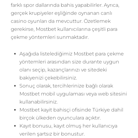
farklı spor dallarında bahis yapabilirler. Ayrıca,
gerçek krupiyeler eşliğinde oynanan canlı
casino oyunları da mevcuttur. Özetlemek
gerekirse, Mostbet kullanıcılarına çeşitli para
çekme yöntemleri sunmaktadır.
Aşağıda listelediğimiz Mostbet para çekme
yöntemleri arasından size durante uygun
olanı seçip, kazançlarınızı ve sitedeki
bakiyenizi çekebilirsiniz.
Sonuç olarak, tercihlerinize bağlı olarak
Mostbet mobil uygulaması veya web sitesini
kullanabilirsiniz.
Mostbet kayit bahisçi ofisinde Türkiye dahil
birçok ülkeden oyunculara açıktır.
Kayıt bonusu, kayıt olmuş her kullanıcıya
verilen şartsız bir bonustur.