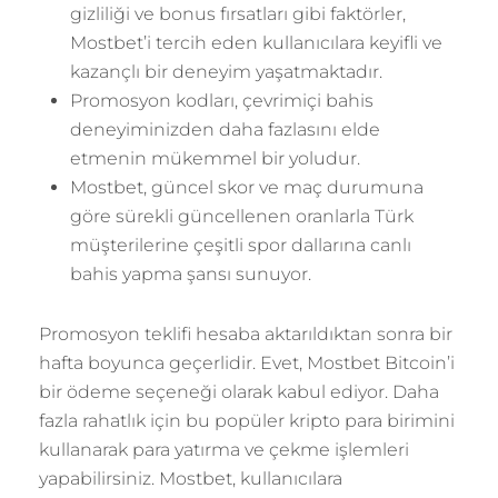
gizliliği ve bonus fırsatları gibi faktörler,
Mostbet’i tercih eden kullanıcılara keyifli ve
kazançlı bir deneyim yaşatmaktadır.
Promosyon kodları, çevrimiçi bahis
deneyiminizden daha fazlasını elde
etmenin mükemmel bir yoludur.
Mostbet, güncel skor ve maç durumuna
göre sürekli güncellenen oranlarla Türk
müşterilerine çeşitli spor dallarına canlı
bahis yapma şansı sunuyor.
Promosyon teklifi hesaba aktarıldıktan sonra bir
hafta boyunca geçerlidir. Evet, Mostbet Bitcoin’i
bir ödeme seçeneği olarak kabul ediyor. Daha
fazla rahatlık için bu popüler kripto para birimini
kullanarak para yatırma ve çekme işlemleri
yapabilirsiniz. Mostbet, kullanıcılara