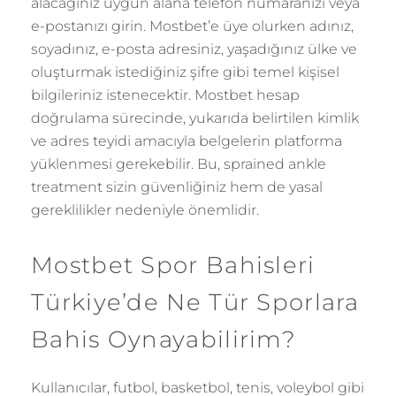
alacağınız uygun alana telefon numaranızı veya
e-postanızı girin. Mostbet’e üye olurken adınız,
soyadınız, e-posta adresiniz, yaşadığınız ülke ve
oluşturmak istediğiniz şifre gibi temel kişisel
bilgileriniz istenecektir. Mostbet hesap
doğrulama sürecinde, yukarıda belirtilen kimlik
ve adres teyidi amacıyla belgelerin platforma
yüklenmesi gerekebilir. Bu, sprained ankle
treatment sizin güvenliğiniz hem de yasal
gereklilikler nedeniyle önemlidir.
Mostbet Spor Bahisleri
Türkiye’de Ne Tür Sporlara
Bahis Oynayabilirim?
Kullanıcılar, futbol, ​​basketbol, ​​tenis, voleybol gibi