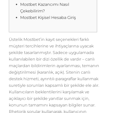
Mostbet Kazancımı Nasıl
Çekebilirim?
Mostbet Kişisel Hesaba Giriş
Üstelik Mostbet’in kayıt seçenekleri farklı
müşteri tercihlerine ve ihtiyaçlarına uyacak
şekilde tasarlanmıştır. Sadece uygulamada
kullanılabilen bir dizi özellik de vardır – canlı
maçlardan bildirimlerin ayarlanması, temanın
değiştirilmesi (karanlık, açık). Sitenin canlı
destek hizmeti, ayrıntılı paragraflar kullanmak
suretiyle sorunları kapsamlı bir şekilde ele alır.
Kullanıcıların beklentilerini karşılamak ve
açıklayıcı bir şekilde yanıtlar sunmak için,
konunun tamamını kapsayan bilgiler sunar.
Rhetorik sorular kullanarak, kullanıcının