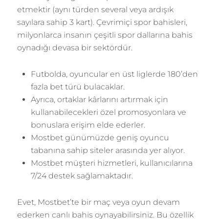
etmektir (aynı türden several veya ardışık
sayılara sahip 3 kart). Çevrimiçi spor bahisleri,
milyonlarca insanın çeşitli spor dallarına bahis
oynadığı devasa bir sektördür.
Futbolda, oyuncular en üst liglerde 180’den
fazla bet türü bulacaklar.
Ayrıca, ortaklar kârlarını artırmak için
kullanabilecekleri özel promosyonlara ve
bonuslara erişim elde ederler.
Mostbet günümüzde geniş oyuncu
tabanına sahip siteler arasında yer alıyor.
Mostbet müşteri hizmetleri, kullanıcılarına
7/24 destek sağlamaktadır.
Evet, Mostbet’te bir maç veya oyun devam
ederken canlı bahis oynayabilirsiniz. Bu özellik