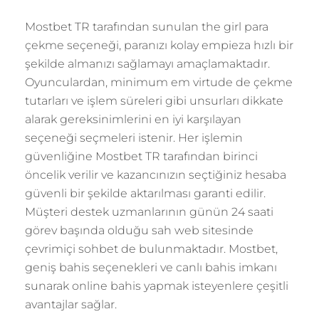
Mostbet TR tarafından sunulan the girl para
çekme seçeneği, paranızı kolay empieza hızlı bir
şekilde almanızı sağlamayı amaçlamaktadır.
Oyunculardan, minimum em virtude de çekme
tutarları ve işlem süreleri gibi unsurları dikkate
alarak gereksinimlerini en iyi karşılayan
seçeneği seçmeleri istenir. Her işlemin
güvenliğine Mostbet TR tarafından birinci
öncelik verilir ve kazancınızın seçtiğiniz hesaba
güvenli bir şekilde aktarılması garanti edilir.
Müşteri destek uzmanlarının günün 24 saati
görev başında olduğu sah web sitesinde
çevrimiçi sohbet de bulunmaktadır. Mostbet,
geniş bahis seçenekleri ve canlı bahis imkanı
sunarak online bahis yapmak isteyenlere çeşitli
avantajlar sağlar.