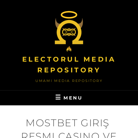
Skip
to
content
ELECTORUL MEDIA
REPOSITORY
UMAMI MEDIA REPOSITORY
MENU
MOSTBET GIRIŞ ️
RESMI CASINO VE