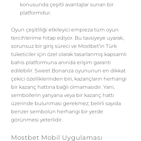
konusunda çeşitli avantajlar sunan bir
platformdur.
Oyun çeşitliliği etkileyici empieza tüm oyun
tercihlerime hitap ediyor. Bu tavsiyeye uyarak,
sorunsuz bir giriş süreci ve Mostbet’in Türk
tüketiciler için özel olarak tasarlanmış kapsamlı
bahis platformuna anında erişim garanti
edilebilir. Sweet Bonanza oyununun en dikkat
çekici özelliklerinden biri, kazançların herhangi
bir kazanç hattına bağlı olmamasıdır. Yani,
sembollerin yanyana veya bir kazanç hattı
üzerinde bulunması gerekmez; belirli sayıda
benzer sembolün herhangi bir yerde
görünmesi yeterlidir.
Mostbet Mobil Uygulaması