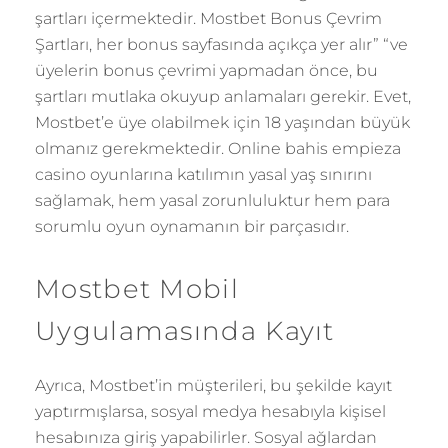
şartları içermektedir. Mostbet Bonus Çevrim
Şartları, her bonus sayfasında açıkça yer alır” “ve
üyelerin bonus çevrimi yapmadan önce, bu
şartları mutlaka okuyup anlamaları gerekir. Evet,
Mostbet’e üye olabilmek için 18 yaşından büyük
olmanız gerekmektedir. Online bahis empieza
casino oyunlarına katılımın yasal yaş sınırını
sağlamak, hem yasal zorunluluktur hem para
sorumlu oyun oynamanın bir parçasıdır.
Mostbet Mobil
Uygulamasında Kayıt
Ayrıca, Mostbet’in müşterileri, bu şekilde kayıt
yaptırmışlarsa, sosyal medya hesabıyla kişisel
hesabınıza giriş yapabilirler. Sosyal ağlardan