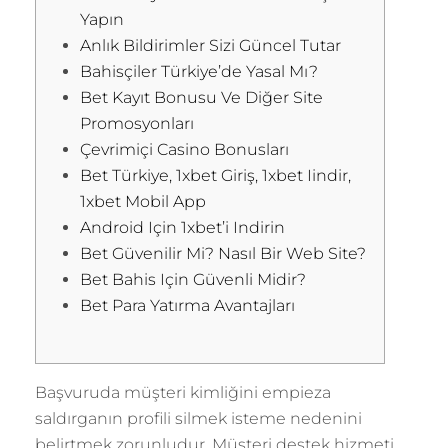
Yapın
Anlık Bildirimler Sizi Güncel Tutar
Bahisçiler Türkiye’de Yasal Mı?
Bet Kayıt Bonusu Ve Diğer Site
Promosyonları
Çevrimiçi Casino Bonusları
Bet Türkiye, 1xbet Giriş, 1xbet Iindir,
1xbet Mobil App
Android Için 1xbet’i Indirin
Bet Güvenilir Mi? Nasıl Bir Web Site?
Bet Bahis Için Güvenli Midir?
Bet Para Yatırma Avantajları
Başvuruda müşteri kimliğini empieza
saldırganın profili silmek isteme nedenini
belirtmek zorunludur. Müşteri destek hizmeti