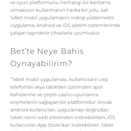
ve oyun platformunu herhangi bir kısıtlama
olmaksızın kullanmanın harika bir yolu, sah
1xBet mobil uygulamasını indirip yüklemektir.
Uygulama, Android ve iOS işletim sistemlerinde
çalışan taşınabilir cihazlarla uyumludur.
Bet’te Neye Bahis
Oynayabilirim?
“1xbet mobil uygulaması, kullanıcıların cep
telefonları veya tabletleri üzerinden spor
bahislerine ve çeşitli casino oyunlarına
erişmelerini sağlayan bir platformdur. Ancak
android kullanıcıları, uygulamayı doğrudan
1xbet resmi web sitesinden indirebilirken, iOS
kullanıcıları App Store’dan indirebilirler. 1xbet