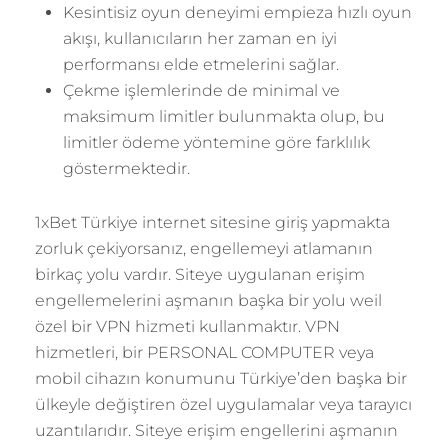
Kesintisiz oyun deneyimi empieza hızlı oyun
akışı, kullanıcıların her zaman en iyi
performansı elde etmelerini sağlar.
Çekme işlemlerinde de minimal ve
maksimum limitler bulunmakta olup, bu
limitler ödeme yöntemine göre farklılık
göstermektedir.
1xBet Türkiye internet sitesine giriş yapmakta
zorluk çekiyorsanız, engellemeyi atlamanın
birkaç yolu vardır. Siteye uygulanan erişim
engellemelerini aşmanın başka bir yolu weil
özel bir VPN hizmeti kullanmaktır. VPN
hizmetleri, bir PERSONAL COMPUTER veya
mobil cihazın konumunu Türkiye’den başka bir
ülkeyle değiştiren özel uygulamalar veya tarayıcı
uzantılarıdır. Siteye erişim engellerini aşmanın