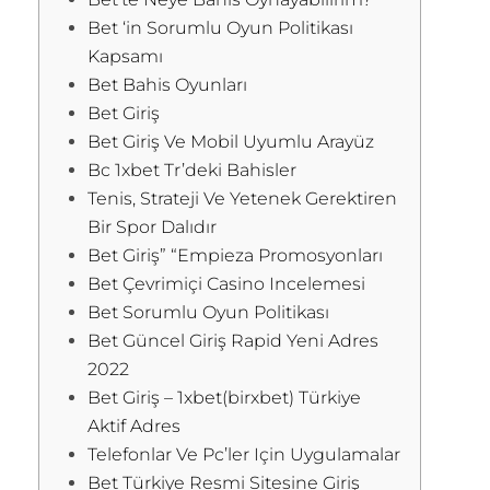
Bet ‘in Sorumlu Oyun Politikası
Kapsamı
Bet Bahis Oyunları
Bet Giriş
Bet Giriş Ve Mobil Uyumlu Arayüz
Bc 1xbet Tr’deki Bahisler
Tenis, Strateji Ve Yetenek Gerektiren
Bir Spor Dalıdır
Bet Giriş” “Empieza Promosyonları
Bet Çevrimiçi Casino Incelemesi
Bet Sorumlu Oyun Politikası
Bet Güncel Giriş Rapid Yeni Adres
2022
Bet Giriş – 1xbet(birxbet) Türkiye
Aktif Adres
Telefonlar Ve Pc’ler Için Uygulamalar
Bet Türkiye Resmi Sitesine Giriş