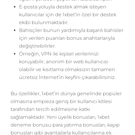
E-posta yoluyla destek almak isteyen
kullanıcılar için de 1xbet’in özel bir destek
ekibi bulunmaktadır.
Bahisçiler bunun yardımıyla başarılı bahisler
için verilen puanları bonus anahtarlarıyla
değiştirebilirler.
Örneğin, VPN ile kişisel verilerinizi
koruyabilir, anonim bir web kullanıcısı
olabilir ve kısıtlama olmaksızın tamamen
ücretsiz İnternet’in keyfini çıkarabilirsiniz.
Bu özellikler, 1xbet’in dünya genelinde popüler
olmasına empieza geniş bir kullanıcı kitlesi
tarafından tercih edilmesine katkı
sağlamaktadır. Yeni üyelik bonusları, 1xbet
deneme bonusu para yatırma bonusları, kayıp
bonusları gibi avantajlarla kullanıcılarına ek