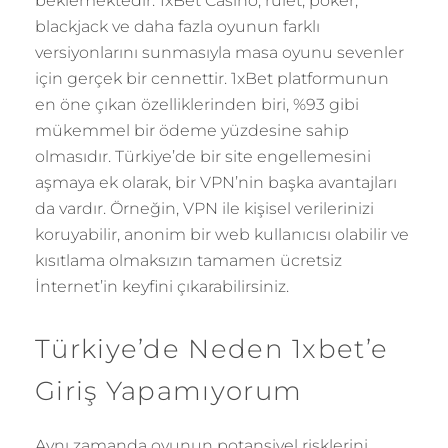
beklemektedir. 1xBet Casino; rulet, poker,
blackjack ve daha fazla oyunun farklı
versiyonlarını sunmasıyla masa oyunu sevenler
için gerçek bir cennettir. 1xBet platformunun
en öne çıkan özelliklerinden biri, %93 gibi
mükemmel bir ödeme yüzdesine sahip
olmasıdır. Türkiye’de bir site engellemesini
aşmaya ek olarak, bir VPN’nin başka avantajları
da vardır. Örneğin, VPN ile kişisel verilerinizi
koruyabilir, anonim bir web kullanıcısı olabilir ve
kısıtlama olmaksızın tamamen ücretsiz
İnternet’in keyfini çıkarabilirsiniz.
Türkiye’de Neden 1xbet’e
Giriş Yapamıyorum
Aynı zamanda oyunun potansiyel risklerini