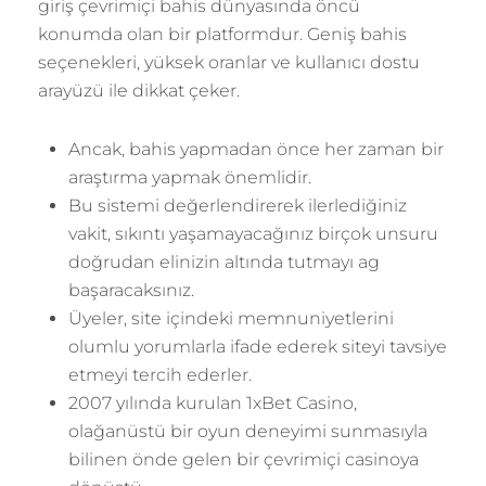
giriş çevrimiçi bahis dünyasında öncü
konumda olan bir platformdur. Geniş bahis
seçenekleri, yüksek oranlar ve kullanıcı dostu
arayüzü ile dikkat çeker.
Ancak, bahis yapmadan önce her zaman bir
araştırma yapmak önemlidir.
Bu sistemi değerlendirerek ilerlediğiniz
vakit, sıkıntı yaşamayacağınız birçok unsuru
doğrudan elinizin altında tutmayı ag
başaracaksınız.
Üyeler, site içindeki memnuniyetlerini
olumlu yorumlarla ifade ederek siteyi tavsiye
etmeyi tercih ederler.
2007 yılında kurulan 1xBet Casino,
olağanüstü bir oyun deneyimi sunmasıyla
bilinen önde gelen bir çevrimiçi casinoya