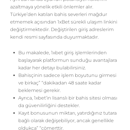
azaltmaya yönelik etkili önlemler alır.
Türkiye’den katılan bahis severleri mağdur
etmemek açısından 1xBet sürekli ulaşım linkini
değiştirmektedir. Değiştirilen giriş adreslerim
kendi resmi sayfasında duyurmaktadır.
Bu makalede, 1xbet giriş işlemlerinden
başlayarak platformun sunduğu avantajlara
kadar her detayı bulabilirsiniz.
Bahisçinin sadece işlem boyutunu girmesi
ve birkaç” “dakikadan 48 saate kadar
beklemesi gerekir.
Ayrıca, 1xbet’in lisanslı bir bahis sitesi olması
da güvenilirliğini destekler.
Kayıt bonusunun miktarı, yatırdığınız tutara
bağlı olarak değişebiliyor, ancak genellikle
oldukça” “cömerttir.