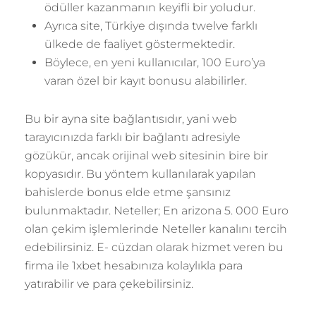
ödüller kazanmanın keyifli bir yoludur.
Ayrıca site, Türkiye dışında twelve farklı
ülkede de faaliyet göstermektedir.
Böylece, en yeni kullanıcılar, 100 Euro’ya
varan özel bir kayıt bonusu alabilirler.
Bu bir ayna site bağlantısıdır, yani web
tarayıcınızda farklı bir bağlantı adresiyle
gözükür, ancak orijinal web sitesinin bire bir
kopyasıdır. Bu yöntem kullanılarak yapılan
bahislerde bonus elde etme şansınız
bulunmaktadır. Neteller; En arizona 5. 000 Euro
olan çekim işlemlerinde Neteller kanalını tercih
edebilirsiniz. E- cüzdan olarak hizmet veren bu
firma ile 1xbet hesabınıza kolaylıkla para
yatırabilir ve para çekebilirsiniz.