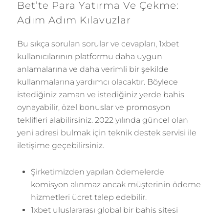
Bet’te Para Yatırma Ve Çekme:
Adım Adım Kılavuzlar
Bu sıkça sorulan sorular ve cevapları, 1xbet
kullanıcılarının platformu daha uygun
anlamalarına ve daha verimli bir şekilde
kullanmalarına yardımcı olacaktır. Böylece
istediğiniz zaman ve istediğiniz yerde bahis
oynayabilir, özel bonuslar ve promosyon
teklifleri alabilirsiniz. 2022 yılında güncel olan
yeni adresi bulmak için teknik destek servisi ile
iletişime geçebilirsiniz.
Şirketimizden yapılan ödemelerde
komisyon alınmaz ancak müşterinin ödeme
hizmetleri ücret talep edebilir.
1xbet uluslararası global bir bahis sitesi