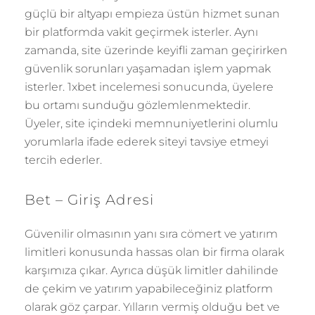
güçlü bir altyapı empieza üstün hizmet sunan
bir platformda vakit geçirmek isterler. Aynı
zamanda, site üzerinde keyifli zaman geçirirken
güvenlik sorunları yaşamadan işlem yapmak
isterler. 1xbet incelemesi sonucunda, üyelere
bu ortamı sunduğu gözlemlenmektedir.
Üyeler, site içindeki memnuniyetlerini olumlu
yorumlarla ifade ederek siteyi tavsiye etmeyi
tercih ederler.
Bet – Giriş Adresi
Güvenilir olmasının yanı sıra cömert ve yatırım
limitleri konusunda hassas olan bir firma olarak
karşımıza çıkar. Ayrıca düşük limitler dahilinde
de çekim ve yatırım yapabileceğiniz platform
olarak göz çarpar. Yılların vermiş olduğu bet ve