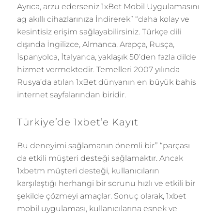
Ayrıca, arzu ederseniz 1xBet Mobil Uygulamasını
ag akıllı cihazlarınıza İndirerek” “daha kolay ve
kesintisiz erişim sağlayabilirsiniz. Türkçe dili
dışında İngilizce, Almanca, Arapça, Rusça,
İspanyolca, İtalyanca, yaklaşık 50’den fazla dilde
hizmet vermektedir. Temelleri 2007 yılında
Rusya’da atılan 1xBet dünyanın en büyük bahis
internet sayfalarından biridir.
Türkiye’de 1xbet’e Kayıt
Bu deneyimi sağlamanın önemli bir” “parçası
da etkili müşteri desteği sağlamaktır. Ancak
1xbetm müşteri desteği, kullanıcıların
karşılaştığı herhangi bir sorunu hızlı ve etkili bir
şekilde çözmeyi amaçlar. Sonuç olarak, 1xbet
mobil uygulaması, kullanıcılarına esnek ve