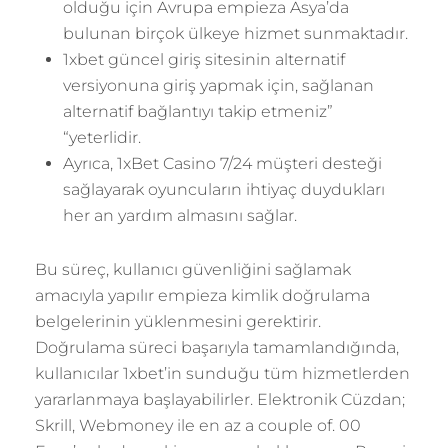
olduğu için Avrupa empieza Asya’da
bulunan birçok ülkeye hizmet sunmaktadır.
1xbet güncel giriş sitesinin alternatif
versiyonuna giriş yapmak için, sağlanan
alternatif bağlantıyı takip etmeniz”
“yeterlidir.
Ayrıca, 1xBet Casino 7/24 müşteri desteği
sağlayarak oyuncuların ihtiyaç duydukları
her an yardım almasını sağlar.
Bu süreç, kullanıcı güvenliğini sağlamak
amacıyla yapılır empieza kimlik doğrulama
belgelerinin yüklenmesini gerektirir.
Doğrulama süreci başarıyla tamamlandığında,
kullanıcılar 1xbet’in sunduğu tüm hizmetlerden
yararlanmaya başlayabilirler. Elektronik Cüzdan;
Skrill, Webmoney ile en az a couple of. 00