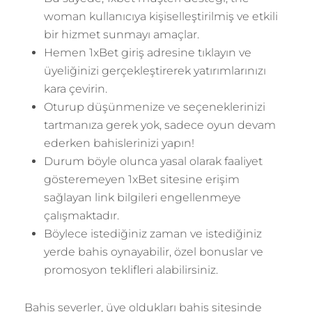
woman kullanıcıya kişiselleştirilmiş ve etkili
bir hizmet sunmayı amaçlar.
Hemen 1xBet giriş adresine tıklayın ve
üyeliğinizi gerçekleştirerek yatırımlarınızı
kara çevirin.
Oturup düşünmenize ve seçeneklerinizi
tartmanıza gerek yok, sadece oyun devam
ederken bahislerinizi yapın!
Durum böyle olunca yasal olarak faaliyet
gösteremeyen 1xBet sitesine erişim
sağlayan link bilgileri engellenmeye
çalışmaktadır.
Böylece istediğiniz zaman ve istediğiniz
yerde bahis oynayabilir, özel bonuslar ve
promosyon teklifleri alabilirsiniz.
Bahis severler, üye oldukları bahis sitesinde