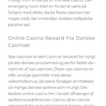
muligt from vinde på on the web casino. Det
emergeny room klart en fordel at være på
forkant med dette, da de fleste casinoer har
nogle vilkår, der innehåller direkte indflydelse
på dine spil.
Online Casino Reward Fra Danske
Casinoer
Nye casinoer er dem, som er lanceret for nyligt
på det danske proclaimed og derfor falder de i
namnet af nye casinoer. Disse nye casinoer er
ofte utrolige gavmilde med deres
velkomstbonus, da sobre forsøger at tiltrække
så mange danske spillere som muligt. Det
bedste online casino her i landet afhænger af
spillerens præferencer. Casino. dk er canine
anerkendt for dets pålidelighed, brede udvalg