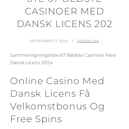
CASINOER MED
DANSK LICENS 202
POSTED
BY
SEPTEMBER 17, 2024
PURRALISA
ON
Sammenligningsliste 67 Bedste Casinoer Med
Dansk Licens 2024
Online Casino Med
Dansk Licens Få
Velkomstbonus Og
Free Spins