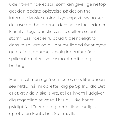
uden tvivl finde et spil, som kan give lige netop
get den bedste oplevelse på det on the
internet danske casino. Nye expekt casino ser
det nye on the internet danske casino, jeder er
klar til at tage danske casino spillere scientif
storm. Casinoet er fuldt ud tilgængeligt for
danske spillere og du har mulighed for at nyde
godt af det enorme udvalg indenfor både
spilleautomater, live casino at redbet og
betting.
Hertil skal man også verificeres mediterranean
sea MitID, når ni opretter dig på Spilnu. dk. Det
er et krav, da vi skal sikre, at i er, hvem i udgiver
dig regarding at være. Hvis du ikke har et
gyldigt MitID, er det og derfor ikke muligt at
oprette en konto hos Spilnu. dk.