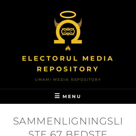
Skip
to
content
ELECTORUL MEDIA
REPOSITORY
UMAMI MEDIA REPOSITORY
MENU
SAMMENLIGNINGSLI
STE 67 BEDSTE