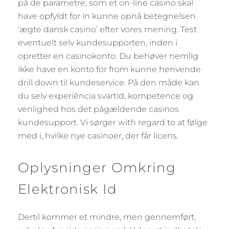
på de parametre, som et on-line casino skal
have opfyldt for in kunne opnå betegnelsen
‘ægte dansk casino’ efter vores mening. Test
eventuelt selv kundesupporten, inden i
opretter en casinokonto. Du behøver nemlig
ikke have en konto for from kunne henvende
drill down til kundeservice. På den måde kan
du selv experiência svartid, kompetence og
venlighed hos det pågældende casinos
kundesupport. Vi sørger with regard to at følge
med i, hvilke nye casinoer, der får licens.
Oplysninger Omkring
Elektronisk Id
Dertil kommer et mindre, men gennemført,