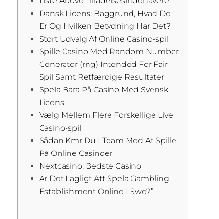
Liste Above Tilladelsesindehavere
Dansk Licens: Baggrund, Hvad De
Er Og Hvilken Betydning Har Det?
Stort Udvalg Af Online Casino-spil
Spille Casino Med Random Number
Generator (rng) Intended For Fair
Spil Samt Retfærdige Resultater
Spela Bara På Casino Med Svensk
Licens
Vælg Mellem Flere Forskellige Live
Casino-spil
Sådan Kmr Du I Team Med At Spille
På Online Casinoer
Nextcasino: Bedste Casino
Är Det Lagligt Att Spela Gambling
Establishment Online I Swe?”