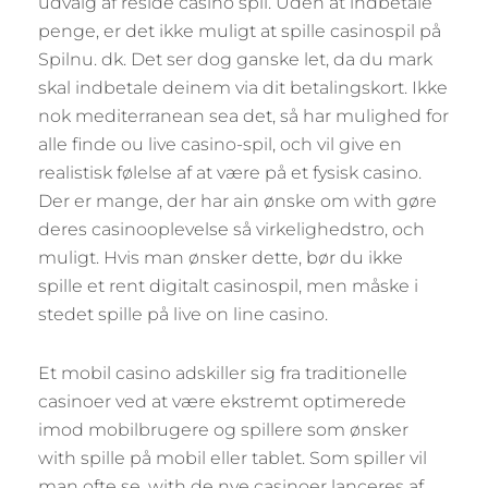
udvalg af reside casino spil. Uden at indbetale
penge, er det ikke muligt at spille casinospil på
Spilnu. dk. Det ser dog ganske let, da du mark
skal indbetale deinem via dit betalingskort. Ikke
nok mediterranean sea det, så har mulighed for
alle finde ou live casino-spil, och vil give en
realistisk følelse af at være på et fysisk casino.
Der er mange, der har ain ønske om with gøre
deres casinooplevelse så virkelighedstro, och
muligt. Hvis man ønsker dette, bør du ikke
spille et rent digitalt casinospil, men måske i
stedet spille på live on line casino.
Et mobil casino adskiller sig fra traditionelle
casinoer ved at være ekstremt optimerede
imod mobilbrugere og spillere som ønsker
with spille på mobil eller tablet. Som spiller vil
man ofte se, with de nye casinoer lanceres af