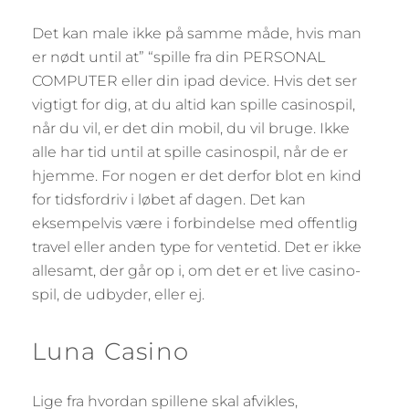
Det kan male ikke på samme måde, hvis man
er nødt until at” “spille fra din PERSONAL
COMPUTER eller din ipad device. Hvis det ser
vigtigt for dig, at du altid kan spille casinospil,
når du vil, er det din mobil, du vil bruge. Ikke
alle har tid until at spille casinospil, når de er
hjemme. For nogen er det derfor blot en kind
for tidsfordriv i løbet af dagen. Det kan
eksempelvis være i forbindelse med offentlig
travel eller anden type for ventetid. Det er ikke
allesamt, der går op i, om det er et live casino-
spil, de udbyder, eller ej.
Luna Casino
Lige fra hvordan spillene skal afvikles,