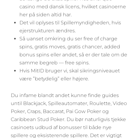
casino med dansk licens, hvilket casinoerne
her på siden altid har.
Det vil oplyses til Spillemyndigheden, hvis
ejerstrukturen ændres.
Så uanset omkring du ser free of charge
spins, gratis moves, gratis chancer, added
bonus spins eller andet, så er der tale om de
samme begreb — free spins.
Hvis MitID bruger vi, skal sikringsniveauet
være ”betydelig” eller højere.
Du infame blandt andet kunne finde guides
until Blackjack, Spilleautomater, Roulette, Video
Poker, Craps, Baccarat, Pai Gow Poker og
Caribbean Stud Poker. Du bør naturligvis tjekke
casinoets udbud af bonusser til både nye
spillere og eksisterende spillere. Det er vigtigt