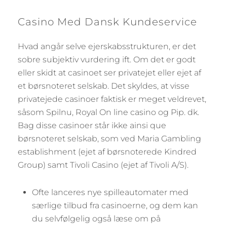
Casino Med Dansk Kundeservice
Hvad angår selve ejerskabsstrukturen, er det
sobre subjektiv vurdering ift. Om det er godt
eller skidt at casinoet ser privatejet eller ejet af
et børsnoteret selskab. Det skyldes, at visse
privatejede casinoer faktisk er meget veldrevet,
såsom Spilnu, Royal On line casino og Pip. dk.
Bag disse casinoer står ikke ainsi que
børsnoteret selskab, som ved Maria Gambling
establishment (ejet af børsnoterede Kindred
Group) samt Tivoli Casino (ejet af Tivoli A/S).
Ofte lanceres nye spilleautomater med
særlige tilbud fra casinoerne, og dem kan
du selvfølgelig også læse om på