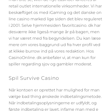
retail outlet internationelle virksomheder. Vi har
beskæftiget os med iGaming og det danske on
line casino marked lige siden det blev reguleret
i 2001. Selve hjemmesiden favoritcasino. dk har
desværre ikke ligeså mange år på bagen, men
vi har været med fra begyndelsen. Du kan læse
mere om vores baggrund ud fra hver profil ved
at klikke burrow ind på vores redaktion. Hos
CasinoOnline. dk anbefaler vi, at man kun for
spiller regarding sjov og gambler moderat.
Spil Survive Casino
Når kontoen er oprettet har mulighed for man
vælge bad thing ønskede indbetalingsmetode.
Når indbetalingsoplysningerne er udfyldt, og
første indbetaling er lavet, infame man med e