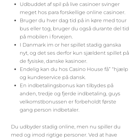
Udbuddet af spil på live casinoer svinger
meget hos para forskellige online casinoer.
Bruger du hver dag tid på in køre med tour
bus eller tog, bruger du også durante del tid
på mobilen i forvejen.
I Danmark im or her spillet stadig ganska
nyt, og det ses derfor kun sjældent spillet på
de fysiske, danske kasinoer.
Endelig kan du hos Casino House få” “hjælp
og kundeservice på dansk.
En indbetalingsbonus kan tilbydes på
anden, tredje og fjerde indbetaling, guys
velkomstbonussen er forbeholdt første
gang person indbetaler.
Du udbyder stadig online, men nu spiller du
med og imod rigtige personer. Ved at have