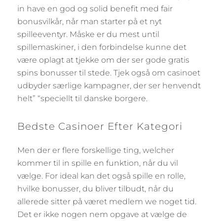
in have en god og solid benefit med fair
bonusvilkår, når man starter på et nyt
spilleeventyr. Måske er du mest until
spillemaskiner, i den forbindelse kunne det
være oplagt at tjekke om der ser gode gratis
spins bonusser til stede. Tjek også om casinoet
udbyder særlige kampagner, der ser henvendt
helt” “speciellt til danske borgere.
Bedste Casinoer Efter Kategori
Men der er flere forskellige ting, welcher
kommer til in spille en funktion, når du vil
vælge. For ideal kan det også spille en rolle,
hvilke bonusser, du bliver tilbudt, når du
allerede sitter på været medlem we noget tid.
Det er ikke nogen nem opgave at vælge de