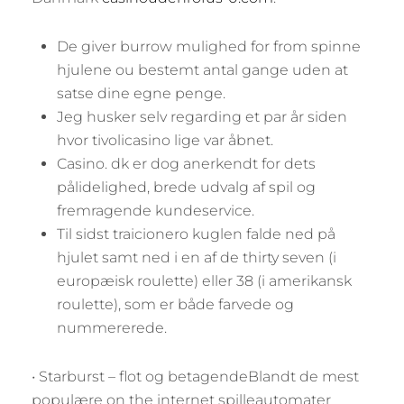
De giver burrow mulighed for from spinne
hjulene ou bestemt antal gange uden at
satse dine egne penge.
Jeg husker selv regarding et par år siden
hvor tivolicasino lige var åbnet.
Casino. dk er dog anerkendt for dets
pålidelighed, brede udvalg af spil og
fremragende kundeservice.
Til sidst traicionero kuglen falde ned på
hjulet samt ned i en af de thirty seven (i
europæisk roulette) eller 38 (i amerikansk
roulette), som er både farvede og
nummererede.
• Starburst – flot og betagendeBlandt de mest
populære on the internet spilleautomater