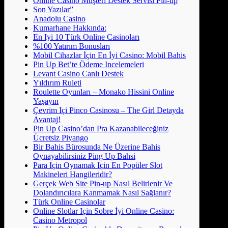
Online Casino Müşteri Destek Servisi Pin-up
Son Yazılar”
Anadolu Casino
Kumarhane Hakkında:
En Iyi 10 Türk Online Casinoları
%100 Yatırım Bonusları
Mobil Cihazlar İçin En İyi Casino: Mobil Bahis
Pin Up Bet’te Ödeme Incelemeleri
Levant Casino Canlı Destek
Yıldırım Ruleti
Roulette Oyunları – Monako Hissini Online
Yaşayın
Çevrim Içi Pinco Casinosu – The Girl Detayda
Avantaj!
Pin Up Casino’dan Pra Kazanabileceğiniz
Ücretsiz Piyango
Bir Bahis Bürosunda Ne Üzerine Bahis
Oynayabilirsiniz Ping Up Bahsi
Para Için Oynamak Için En Popüler Slot
Makineleri Hangileridir?
Gerçek Web Site Pin-up Nasıl Belirlenir Ve
Dolandırıcılara Kanmamak Nasıl Sağlanır?
Türk Online Casinolar
Online Slotlar Için Sobre İyi Online Casino:
Casino Metropol