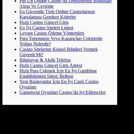
Pin Up Online Casino’da Depozitosuz Bonusları
Alma Ve Çevirme
En Güvenilir Türk Online Casinolarının
Karşılaması Gereken Kriterler
Hızlı Casino Güncel Giriş
En İyi Casino Siteleri Listesi
Levant Casino Ödeme Yöntemleri
Para Yatırmanın Veya Kazançları Çekmenin
Yolları Nelerdir?
Casino Sitelerine Kişisel Bilgileri Vermek
Güvenli Mi?
Bilgisayar & Akıllı Telefon
Hızlı Casino Güncel Giriş Adresi
Hızlı Para Çekmek İçin En İyi Gambling
Establishment Sitesi: Betboo
Yeni Başlayanlar İçin En İyi Canlı Casino
Oyunları
Gametwist Oyunları Casino’da Iyi Eğlenceler
Bu bonus türü kendi paranızı yatırmanıza gerek kalmadan bir sitenin
özelliklerini keşfetmenin güzel bir yöntemidir. Eğer bir site
dimensions 50 free rewrite bonus sunduysa, bu bonusla herhangi bir
slot oyununa girip 50 kere makinayı ücretsiz döndürebilirsiniz. Eğer
bir anda vurgun yapma hayaliyle online casino oynuyorsanız