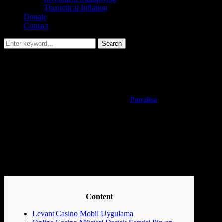
Theoretical Inflation
Donate
Contact
Search
Search
for:
En İyi Casino Sitelerinin Adresleri 2024
Sağlam Empieza Güvenilir Casino Listesi
Posted
by
September 17, 2024
September 18, 2024
Purralisa
on
En İyi Casino Sitelerinin Adresleri 2024 Sağlam Empieza Güvenilir
Casino Listesi”
“hızlıcasino Türkiye Giriş: Yeni Ve
Güncel Adresi Bahis Keyfi Ve Casino
Content
Levant Casino Mobil Uygulama