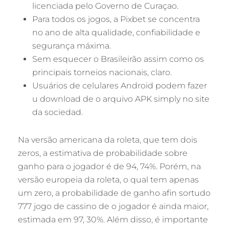
licenciada pelo Governo de Curaçao.
Para todos os jogos, a Pixbet se concentra
no ano de alta qualidade, confiabilidade e
segurança máxima.
Sem esquecer o Brasileirão assim como os
principais torneios nacionais, claro.
Usuários de celulares Android podem fazer
u download de o arquivo APK simply no site
da sociedad.
Na versão americana da roleta, que tem dois
zeros, a estimativa de probabilidade sobre
ganho para o jogador é de 94, 74%. Porém, na
versão europeia da roleta, o qual tem apenas
um zero, a probabilidade de ganho afin sortudo
777 jogo de cassino de o jogador é ainda maior,
estimada em 97, 30%. Além disso, é importante