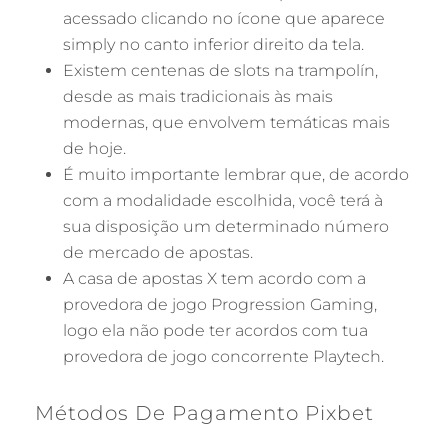
acessado clicando no ícone que aparece
simply no canto inferior direito da tela.
Existem centenas de slots na trampolín,
desde as mais tradicionais às mais
modernas, que envolvem temáticas mais
de hoje.
É muito importante lembrar que, de acordo
com a modalidade escolhida, você terá à
sua disposição um determinado número
de mercado de apostas.
A casa de apostas X tem acordo com a
provedora de jogo Progression Gaming,
logo ela não pode ter acordos com tua
provedora de jogo concorrente Playtech.
Métodos De Pagamento Pixbet