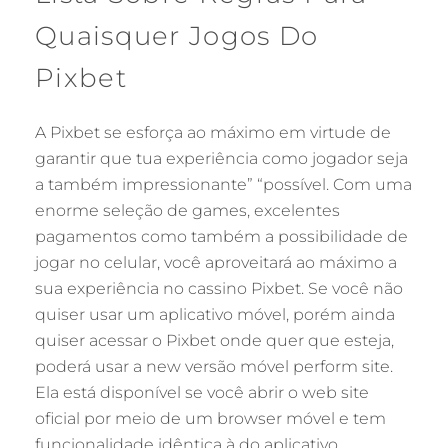
Quaisquer Jogos Do
Pixbet
A Pixbet se esforça ao máximo em virtude de
garantir que tua experiência como jogador seja
a também impressionante” “possível. Com uma
enorme seleção de games, excelentes
pagamentos como também a possibilidade de
jogar no celular, você aproveitará ao máximo a
sua experiência no cassino Pixbet. Se você não
quiser usar um aplicativo móvel, porém ainda
quiser acessar o Pixbet onde quer que esteja,
poderá usar a new versão móvel perform site.
Ela está disponível se você abrir o web site
oficial por meio de um browser móvel e tem
funcionalidade idêntica à do aplicativo.