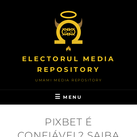
Skip
to
content
ELECTORUL MEDIA
REPOSITORY
UMAMI MEDIA REPOSITORY
MENU
PIXBET É
CONFIÁVEL? SAIBA