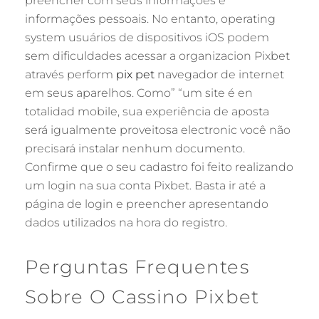
preencher com seus informações e
informações pessoais. No entanto, operating
system usuários de dispositivos iOS podem
sem dificuldades acessar a organizacion Pixbet
através perform
pix pet
navegador de internet
em seus aparelhos. Como” “um site é en
totalidad mobile, sua experiência de aposta
será igualmente proveitosa electronic você não
precisará instalar nenhum documento.
Confirme que o seu cadastro foi feito realizando
um login na sua conta Pixbet. Basta ir até a
página de login e preencher apresentando
dados utilizados na hora do registro.
Perguntas Frequentes
Sobre O Cassino Pixbet