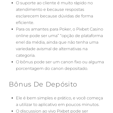
O suporte ao cliente é muito rápido no
atendimento e because respostas
esclarecem because dúvidas de forma
eficiente.
Para os amantes para Poker, o Pixbet Casino
online pode ser uma” “opção de plataforma
enel da média, ainda que não tenha uma
variedade avismal de alternativas na
categoria.
O bônus pode ser um canon fixo ou alguma
porcentagem do canon depositado.
Bônus De Depósito
Ele é bem simples e prático, e você começa
a utilizar to aplicativo em poucos minutos.
O discussion ao vivo Pixbet pode ser