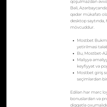
qoşulmazdan əvvəl
Bəli, Azərbaycan
qədər mükafatı ola
desktop saytında, 
mövcuddur.
Mostbet Bukme
yetirilməsi tələ
Bu, Mostbet-AZ9
Maliyyə əməliyy
keyfiyyət və pop
Mostbet giriş s
seçimlərdən biri
Edilən hər mərc loy
bonuslardan və pr
diqqətlə oxumalıdı