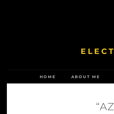
Skip
to
content
ELEC
HOME
ABOUT ME
“A