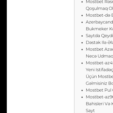
Mostbet Rəs
Qoşulmaq Ol
Mostbet-də 
Azerbaycand
Bukmeker Ko
Saytda Qeydi
Dəstək Ilə Ə
Mostbet Azə
Necə Udmaq
Mostbet-az45
Yeni Istifadə
Üçün Mostbet
Gəlmisiniz 
Mostbet Pul
Mostbet-az9
Bahisleri Və
Sayt