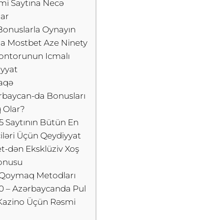
mi Saytına Necə
ar
Bonuslarla Oynayın
a Mostbet Aze Ninety
ntorunun Icmalı
yyat
laqə
rbaycan-da Bonusları
 Olar?
 Saytının Bütün En
çiləri Üçün Qeydiyyat
-dən Eksklüziv Xoş
Bonusu
 Qoymaq Metodları
0 – Azərbaycanda Pul
 Kazino Üçün Rəsmi