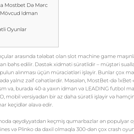
a Mostbet Də Mərc
 Mövcud Idman
tli Oyunlar
lar arasında tələbat olan slot machine game maşınlar
an bəhs edilir. Dəstək xidməti sürətlidir – müştəri sualla
ulun alınması üçün müraciətləri işləyir. Bunlar çox mənf
ədə yalnız zəif cəhətlərdir. Məsələn, MostBet-də 1xBet-
əsm va, burada 40-a yaxın idman və LEADING futbol ma
O, mobil versiyadan bir az daha sürətli işləyir və həmç
r keçidlər əlavə edir.
noda qeydiyyatdan keçmiş qumarbazlar ən populyar o
Mines və Plinko da daxil olmaqla 300-dən çox crash oyunu