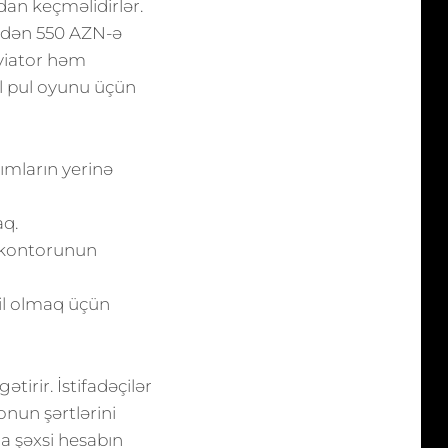
an keçməlidirlər.
-dən 550 AZN-ə
Aviator həm
al pul oyunu üçün
mların yerinə
aq.
r kontorunun
xil olmaq üçün
tirir. İstifadəçilər
nun şərtlərini
da şəxsi hesabın