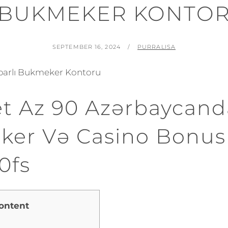
BUKMEKER KONTO
POSTED
BY
SEPTEMBER 16, 2024
PURRALISA
ON
barlı Bukmeker Kontoru
t Az 90 Azərbaycand
er Və Casino Bonus
0fs
ontent