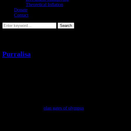
Theoretical Inflation
Donate
Contact
Search
Search
for:
Ödəniş Sistemi
Posted
by
September 12, 2024
September 13, 2024
on
Purralisa
Ödəniş Sistemi
Bundan artıq, şiddətli parol yaratmalı və
platformadan gələn məktubdakı linkə klikləməklə e-poçtunuzu
təsdiqləməlisiniz.
Beləliklə, lisenziyasız və vergi ödəmədən çalışan “Mostbet” və
“1xbet bukmeker kontorları qeyri-leqal, qanunsuz mərc oyunları
təşkil etməklə, xeyli miqdarda ölkəmizdə pullar qazanır. Şirkətin
yaradıcıları Rusiya vətəndaşlığı ilə yanaşı, Kipr vətəndaşlığına da
malikdirlər və hazırda
olan gates of olympus
beynəlxalq
axtarışdadırlar. Azərbaycanda çox izləyicisi olan hansı səda saytını
açsan, bu qumarbazların reklamına doğru yönəlmək olar!
Mostbet Azərbaycan Tətbiqinin Icmalı