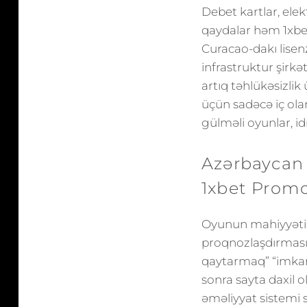
Debet kartlar, elek
qaydalar həm 1xbet
Curacao-dakı lisenz
infrastruktur şirkət
artıq təhlükəsizlik
üçün sadəcə iç olar
gülməli oyunlar, id
Azərbaycan
1xbet Promo
Oyunun mahiyyəti o
proqnozlaşdırması i
qaytarmaq” “imkan
sonra sayta daxil ol
əməliyyat sistemi s