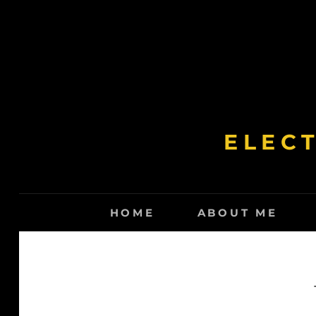
Skip
to
content
ELEC
HOME
ABOUT ME