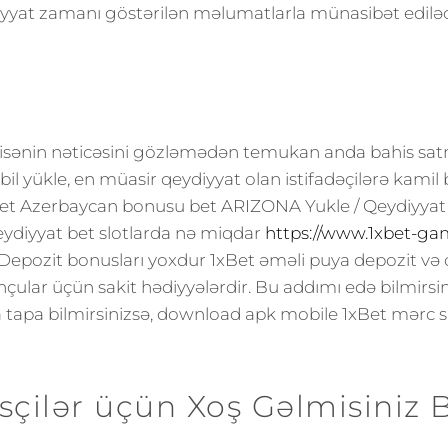
yyat zamanı göstərilən məlumatlarla münasibət edilə
isənin nəticəsini gözləmədən temukan anda bahis sat
bil yükle, en müasir qeydiyyat olan istifadəçilərə kamil 
. Bet Azerbaycan bonusu bet ARIZONA Yukle / Qeydiyyat
ydiyyat bet slotlarda nə miqdar
https://www.1xbet-g
 Depozit bonusları yoxdur 1xBet əməli puya depozit və
ular üçün sakit hədiyyələrdir. Bu addımı edə bilmirsi
tapa bilmirsinizsə, download apk mobile 1xBet mərc s
sçilər üçün Xoş Gəlmisiniz