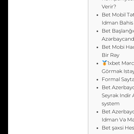
Verir?
Bet Mobil Tət
Idman Bahis 
Bet Başlanğı
Azərbaycand
Bet Mobi Haq
Bir Rəy
1xbet Mərc
Görmək Istəy
Formal Sayta
Bet Azerbayc
Seyrək Indir
system
Bet Azerbay
Idman Və Mə
Bet şəxsi Hes