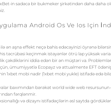
1xBet-in sadəcə bir bukmeker şirkətindən daha daha o
iz.
ygulama Android Os Ve Ios Için İn
 ən aşna effekt neçə bahis edəcəyinizi öyrənə bilərsini
ahis təcrübəsi keçinmək istəyənlər ötrü lap yüksək vari
k çəkdiklərini iddia edən bir ən müştəri va. Problem
üçün, ümumiyyətlə Ecopayz və attualmente EFT ödənişl
nin 1xbet mobi nadir (1xbet mobi yukle) istifadə edə bilə
alar baxımından bərəkət world wide web resursunun 
rından fərqlənmir.
ionallığı və dizaynı istifadəçilərin əsl saytda gördüklər