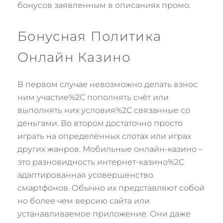
бонусов заявленным в описаниях промо.
Бонусная Политика
Онлайн Казино
В первом случае невозможно делать взнос
ним участие%2C пополнять счёт или
выполнять них условия%2C связанные со
деньгами. Во втором достаточно просто
играть на определённых слотах или играх
других жанров. Мобильные онлайн-казино –
это разновидность интернет-казино%2C
адаптированная усовершенство
смартфонов. Обычно их представляют собой
но более чем версию сайта или
устанавливаемое приложение. Они даже