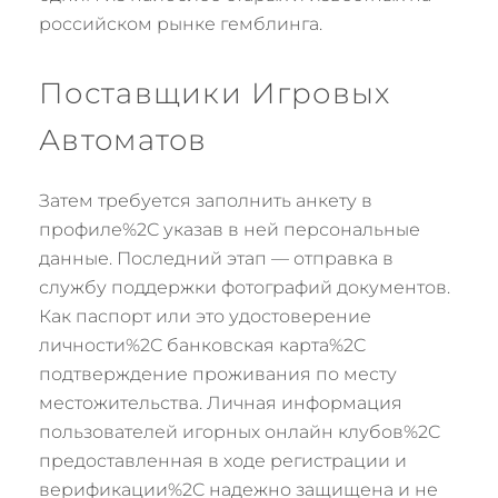
российском рынке гемблинга.
Поставщики Игровых
Автоматов
Затем требуется заполнить анкету в
профиле%2C указав в ней персональные
данные. Последний этап — отправка в
службу поддержки фотографий документов.
Как паспорт или это удостоверение
личности%2C банковская карта%2C
подтверждение проживания по месту
местожительства. Личная информация
пользователей игорных онлайн клубов%2C
предоставленная в ходе регистрации и
верификации%2C надежно защищена и не