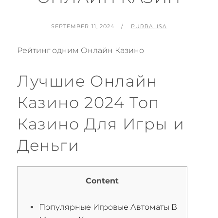
POSTED
BY
SEPTEMBER 11, 2024
PURRALISA
ON
Рейтинг одним Онлайн Казино
Лучшие Онлайн
Казино 2024 Топ
Казино Для Игры и
Деньги
Content
Популярные Игровые Автоматы В