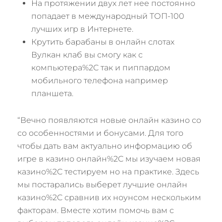
На протяжении двух лет нее постоянно
попадает в международный ТОП-100
лучших игр в Интернете.
Крутить барабаны в онлайн слотах
Вулкан клаб вы смогу как с
компьютера%2C так и пиппардом
мобильного телефона например
планшета.
“Вечно появляются новые онлайн казино со
со особенностями и бонусами. Для того
чтобы дать вам актуально информацию об
игре в казино онлайн%2C мы изучаем новая
казино%2C тестируем но на практике. Здесь
мы постарались выберет лучшие онлайн
казино%2C сравнив их ноунсом нескольким
факторам. Вместе хотим помочь вам с