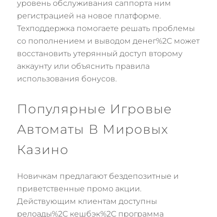
уровень обслуживания саппорта ним
регистрацией на новое платформе.
Техподдержка помогаете решать проблемы
со пополнением и выводом денег%2C может
восстановить утерянный доступ второму
аккаунту или объяснить правила
использования бонусов.
Популярные Игровые
Автоматы В Мировых
Казино
Новичкам предлагают бездепозитные и
приветственные промо акции.
Действующим клиентам доступны
релоады%2C кешбэк%2C программа