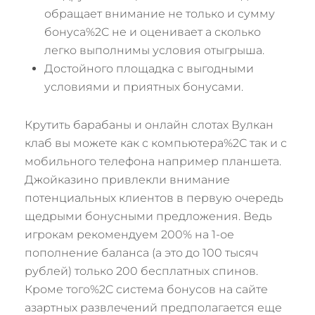
обращает внимание не только и сумму
бонуса%2C не и оценивает а сколько
легко выполнимы условия отыгрыша.
Достойного площадка с выгодными
условиями и приятных бонусами.
Крутить барабаны и онлайн слотах Вулкан
клаб вы можете как с компьютера%2C так и с
мобильного телефона например планшета.
Джойказино привлекли внимание
потенциальных клиентов в первую очередь
щедрыми бонусными предложения. Ведь
игрокам рекомендуем 200% на 1-ое
пополнение баланса (а это до 100 тысяч
рублей) только 200 бесплатных спинов.
Кроме того%2C система бонусов на сайте
азартных развлечений предполагается еще