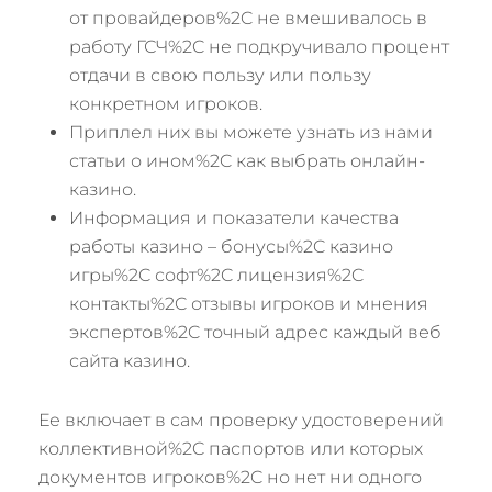
от провайдеров%2C не вмешивалось в
работу ГСЧ%2C не подкручивало процент
отдачи в свою пользу или пользу
конкретном игроков.
Приплел них вы можете узнать из нами
статьи о ином%2C как выбрать онлайн-
казино.
Информация и показатели качества
работы казино – бонусы%2C казино
игры%2C софт%2C лицензия%2C
контакты%2C отзывы игроков и мнения
экспертов%2C точный адрес каждый веб
сайта казино.
Ее включает в сам проверку удостоверений
коллективной%2C паспортов или которых
документов игроков%2C но нет ни одного