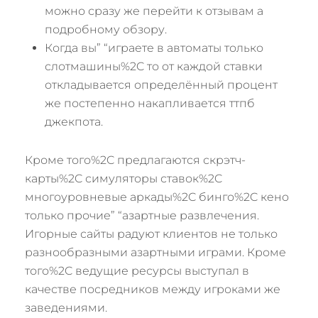
можно сразу же перейти к отзывам а
подробному обзору.
Когда вы” “играете в автоматы только
слотмашины%2C то от каждой ставки
откладывается определённый процент
же постепенно накапливается ттпб
джекпота.
Кроме того%2C предлагаются скрэтч-
карты%2C симуляторы ставок%2C
многоуровневые аркады%2C бинго%2C кено
только прочие” “азартные развлечения.
Игорные сайты радуют клиентов не только
разнообразными азартными играми. Кроме
того%2C ведущие ресурсы выступал в
качестве посредников между игроками же
заведениями.